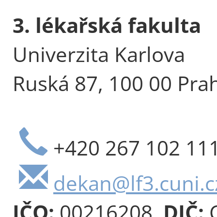
3. lékařská fakulta
Univerzita Karlova
Ruská 87, 100 00 Pra
+420 267 102 11
dekan@lf3.cuni.c
IČO:
00216208,
DIČ:
C