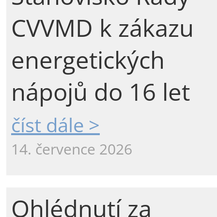
CVVMD k zákazu
energetických
nápojů do 16 let
číst dále >
14. července 2026
Ohlédnutí za