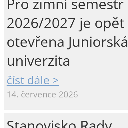
Pro zimní semestr
2026/2027 je opět
otevřena Juniorsk
univerzita
číst dále >
14. července 2026
Stanovisko Rady