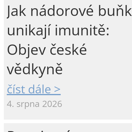
Jak nádorové buňk
unikají imunitě:
Objev české
vědkyně
číst dále >
4. srpna 2026