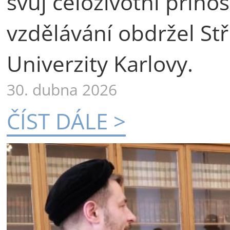
svůj celoživotní příno
vzdělávání obdržel St
Univerzity Karlovy.
30. dubna 2026
ČÍST DÁLE >