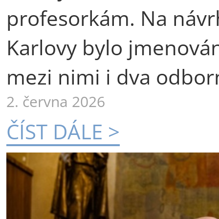
profesorkám. Na návr
Karlovy bylo jmenová
mezi nimi i dva odborn
2. června 2026
ČÍST DÁLE >