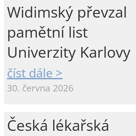
Widimský převzal
pamětní list
Univerzity Karlovy
číst dále >
30. června 2026
Česká lékařská