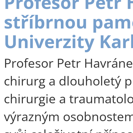
Profesor Petr
stříbrnou pam
Univerzity Kar
Profesor Petr Havráne
chirurg a dlouholetý p
chirurgie a traumatolog
výrazným osobnostem 