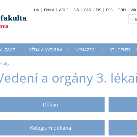
UK
FNKV
ADLF
SIS
CAS
EIS
ESS
OBD
Vý
ALIZACE
VĚDA A VÝZKUM
UCHAZEČI
STUDENTI
akulty
Vedení a orgány 3. léka
Děkan
Kolegium děkana