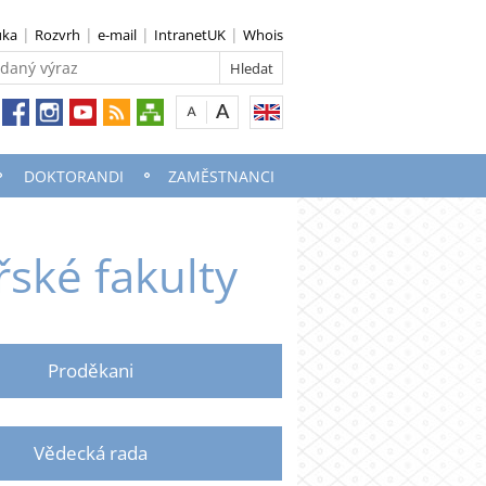
uka
Rozvrh
e-mail
IntranetUK
Whois
DOKTORANDI
ZAMĚSTNANCI
řské fakulty
Proděkani
Vědecká rada