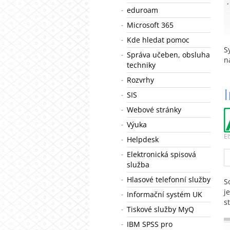
eduroam
Microsoft 365
Kde hledat pomoc
S
Správa učeben, obsluha
n
techniky
Rozvrhy
SIS
Webové stránky
Výuka
EI
Helpdesk
Elektronická spisová
služba
Hlasové telefonní služby
S
j
Informační systém UK
s
Tiskové služby MyQ
IBM SPSS pro