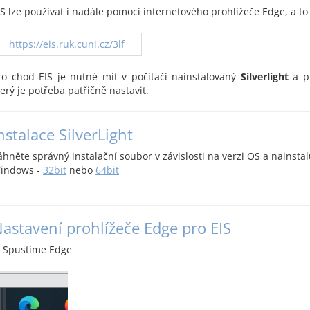
IS lze používat i nadále pomocí internetového prohlížeče Edge, a t
https://eis.ruk.cuni.cz/3lf
ro chod EIS je nutné mít v počítači nainstalovaný
Silverlight
a p
terý je potřeba patřičně nastavit.
nstalace SilverLight
áhněte správný instalační soubor v závislosti na verzi OS a nainstal
indows -
32bit
nebo
64bit
astavení prohlížeče Edge pro EIS
Spustíme Edge