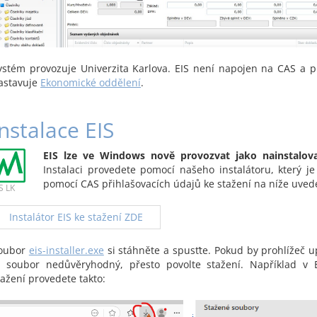
ystém provozuje Univerzita Karlova. EIS není napojen na CAS a p
astavuje
Ekonomické oddělení
.
Instalace EIS
EIS lze ve Windows nově provozvat jako nainstalova
Instalaci provedete pomocí našeho instalátoru, který je
pomocí CAS přihlašovacích údajů ke stažení na níže uve
S LK
Instalátor EIS ke stažení ZDE
oubor
eis-installer.exe
si stáhněte a spusťte. Pokud by prohlížeč u
e soubor nedůvěryhodný, přesto povolte stažení. Například v 
tažení provedete takto: