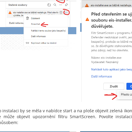
o instalaci by se měla v nabídce start a na ploše objevit zelená ikona
e může objevit upozornění filtru SmartScreen. Povolte instalac
působem: