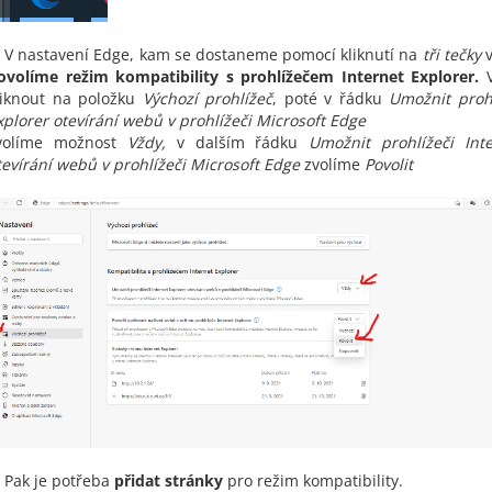
V nastavení Edge, kam se dostaneme pomocí kliknutí na
tři tečky
v
ovolíme režim kompatibility s prohlížečem Internet Explorer.
V
liknout na položku
Výchozí prohlížeč
, poté v řádku
Umožnit prohl
xplorer otevírání webů v prohlížeči Microsoft Edge
volíme možnost
Vždy,
v dalším řádku
Umožnit prohlížeči Int
tevírání webů v prohlížeči Microsoft Edge
zvolíme
Povolit
Pak je potřeba
přidat stránky
pro režim kompatibility.