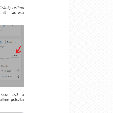
Stránky režimu
lnit adresu
.cuni.cz/3lf a
volíme položku