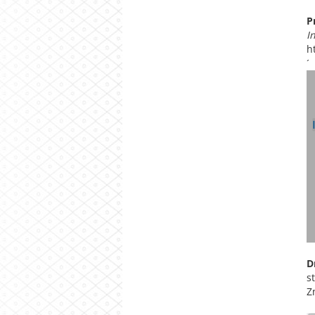
P
I
h
´
D
s
Z