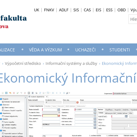
UK
FNKV
ADLF
SIS
CAS
EIS
ESS
OBD
Vý
ALIZACE
VĚDA A VÝZKUM
UCHAZEČI
STUDENTI
y
Výpočetní středisko
Informační systémy a služby
Ekonomický Inform
Ekonomický Informační