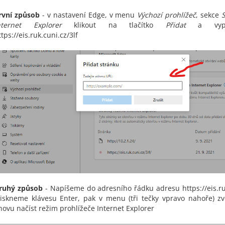
rvní způsob
- v nastavení Edge, v menu
Výchozí prohlížeč
, sekce
nternet Explorer
klikout na tlačítko
Přidat
a vyp
ttps://eis.ruk.cuni.cz/3lf
ruhý způsob
- Napíšeme do adresního řádku adresu https://eis.ruk
tiskneme klávesu Enter, pak v menu (tři tečky vpravo nahoře) z
novu načíst režim prohlížeče Internet Explorer