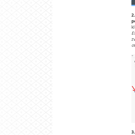
2.
p
k
E
z
o
3.