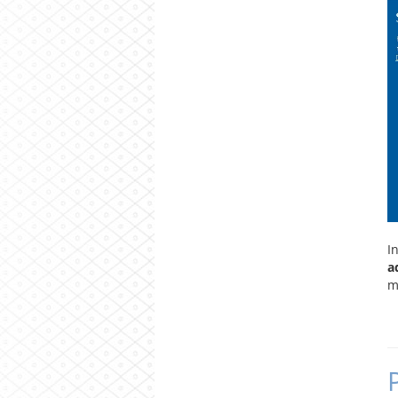
I
a
m