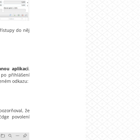
řístupy do něj
nou aplikaci
.
 po přihlášení
deném odkazu:
pozorňoval, že
Edge povolení