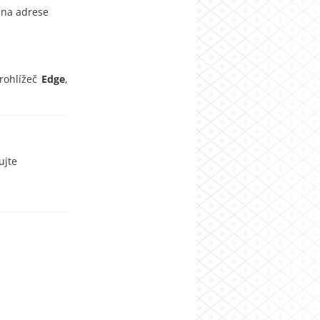
o na adrese
rohlížeč
Edge
,
ujte