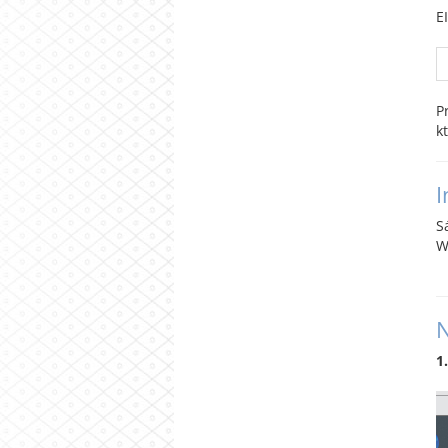
E
P
k
I
S
W
N
1.