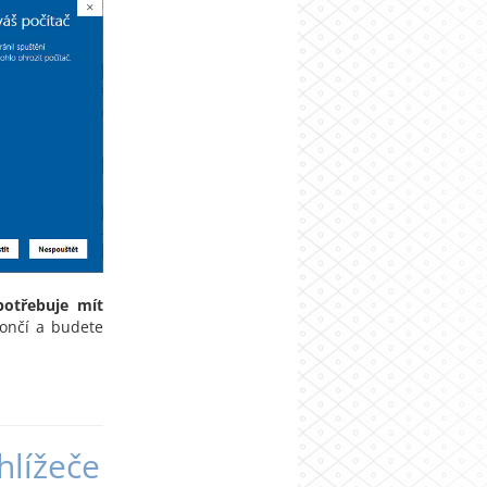
potřebuje mít
končí a budete
hlížeče