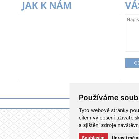
JAK K NÁM
VÁ
Používáme soub
Tyto webové stránky použí
cílem vylepšení uživatel
a zjištění zdroje návštěvn
Souhlasím
Upravit mé p