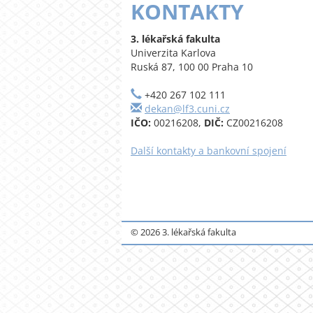
KONTAKTY
3. lékařská fakulta
Univerzita Karlova
Ruská 87, 100 00 Praha 10
+420 267 102 111
dekan@lf3.cuni.cz
IČO:
00216208,
DIČ:
CZ00216208
Další kontakty a bankovní spojení
© 2026 3. lékařská fakulta