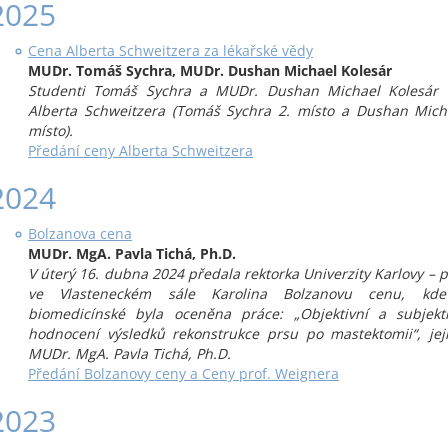
2025
Cena Alberta Schweitzera za lékařské vědy
MUDr. Tomáš Sychra, MUDr. Dushan Michael Kolesár
Studenti Tomáš Sychra a MUDr. Dushan Michael Kolesár 
Alberta Schweitzera (Tomáš Sychra 2. místo a Dushan Micha
místo).
Předání ceny Alberta Schweitzera
2024
Bolzanova cena
MUDr. MgA. Pavla Tichá, Ph.D.
V úterý 16. dubna 2024 předala rektorka Univerzity Karlovy – p
ve Vlasteneckém sále Karolina Bolzanovu cenu, kde
biomedicínské byla oceněna práce: „Objektivní a subjekti
hodnocení výsledků rekonstrukce prsu po mastektomii“, jej
MUDr. MgA. Pavla Tichá, Ph.D.
Předání Bolzanovy ceny a Ceny prof. Weignera
2023