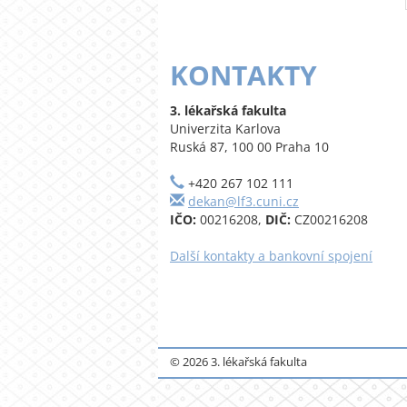
KONTAKTY
3. lékařská fakulta
Univerzita Karlova
Ruská 87, 100 00 Praha 10
+420 267 102 111
dekan@lf3.cuni.cz
IČO:
00216208,
DIČ:
CZ00216208
Další kontakty a bankovní spojení
© 2026 3. lékařská fakulta