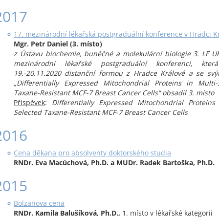
2017
17. mezinárodní lékařská postgraduální konference v Hradci K
Mgr. Petr Daniel (3. místo)
z Ústavu biochemie, buněčné a molekulární biologie 3. LF U
mezinárodní lékařské postgraduální konferenci, kte
19.-20.11.2020 distanční formou z Hradce Králové a se sv
„Differentially Expressed Mitochondrial Proteins in Multi
Taxane-Resistant MCF-7 Breast Cancer Cells“ obsadil 3. místo
Příspěvek
:
Differentially Expressed Mitochondrial Proteins
Selected Taxane-Resistant MCF-7 Breast Cancer Cells
2016
Cena děkana pro absolventy doktorského studia
RNDr. Eva Macúchová, Ph.D. a MUDr. Radek Bartoška, Ph.D.
2015
Bolzanova cena
RNDr. Kamila Balušíková, Ph.D.,
1. místo v lékařské kategorii