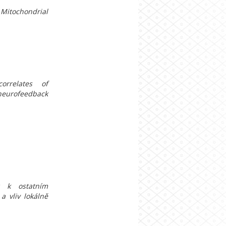
itochondrial
correlates of
neurofeedback
u k ostatním
a vliv lokálně