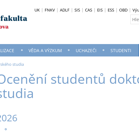
UK
FNKV
ADLF
SIS
CAS
EIS
ESS
OBD
Vý
ALIZACE
VĚDA A VÝZKUM
UCHAZEČI
STUDENTI
ského studia
Ocenění studentů dokt
studia
2026