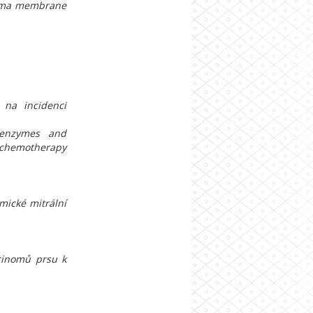
asma membrane
 na incidenci
 enzymes and
 chemotherapy
mické mitrální
cinomů prsu k