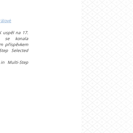
rálové
K uspěl na 17.
rá se konala
ým příspěvkem
-Step Selected
 in Multi-Step