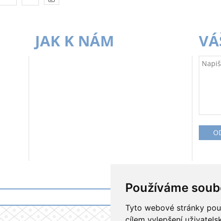
JAK K NÁM
VÁ
Používáme soub
Tyto webové stránky použí
cílem vylepšení uživatel