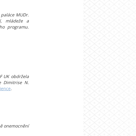
o paláce MUDr.
í, mládeže a
ního programu.
LF UK obdržela
 Dimitrise N.
ience
.
čbě onemocnění