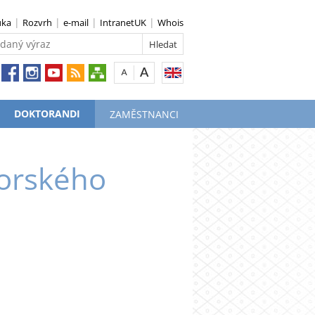
uka
Rozvrh
e-mail
IntranetUK
Whois
DOKTORANDI
ZAMĚSTNANCI
orského