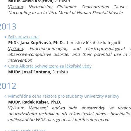
MUDr. Adéla Krajčová,
2. místo
Výzkum
:
Normalizing Glutamine Concentration Causes M
Uncoupling in an In Vitro Model of Human Skeletal Muscle
2013
Bolzanova cena
PhDr. Jana Kopřivová, Ph.D.,
1. místo v lékařské kategorii
Výzkum
:
Functional-imaging and electrophysiological 
obsessive-compulsive disorder and their potential use in 
intervention
Cena Alberta Schweitzera za lékařské vědy
MUDr. Josef Fontana,
5. místo
2012
Mimořádná cena rektora pro studenty Univerzity Karlovy
MUDr. Radek Kaiser, Ph.D.
Výzkum
:
Vymezení end-to side anastomózy ve vztah
neurotizačním technikám při rekonstrukci plexus brachialis 
aplikovaného VEGF na regeneraci periferního nervu