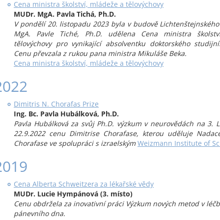
Cena ministra školství, mládeže a tělovýchovy
MUDr. MgA. Pavla Tichá, Ph.D.
V pondělí 20. listopadu 2023 byla v budově Lichtenštejnskéh
MgA. Pavle Tiché, Ph.D. udělena Cena ministra školstv
tělovýchovy pro vynikající absolventku doktorského studij
Cenu převzala z rukou pana ministra Mikuláše Beka.
Cena ministra školství, mládeže a tělovýchovy
2022
Dimitris N. Chorafas Prize
Ing. Bc. Pavla Hubálková, Ph.D.
Pavla Hubálková za svůj Ph.D. výzkum v neurovědách na 3. 
22.9.2022 cenu Dimitrise Chorafase, kterou uděluje Nadace
Chorafase ve spolupráci s izraelským
Weizmann Institute of Sc
2019
Cena Alberta Schweitzera za lékařské vědy
MUDr. Lucie Hympánová (3. místo)
Cenu obdržela za inovativní práci Výzkum nových metod v lé
pánevního dna.