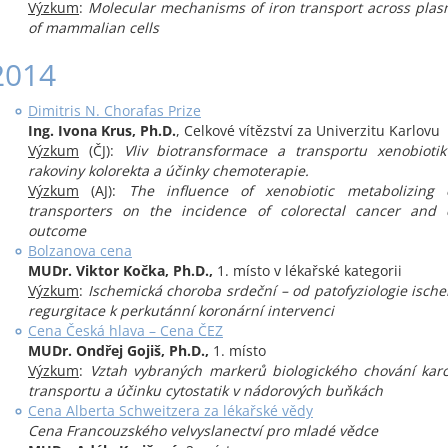
Výzkum
:
Molecular mechanisms of iron transport across pl
of mammalian cells
2014
Dimitris N. Chorafas Prize
Ing. Ivona Krus, Ph.D.
, Celkové vítězství za Univerzitu Karlovu
Výzkum
(ČJ):
Vliv biotransformace a transportu xenobiotik
rakoviny kolorekta a účinky chemoterapie.
Výzkum
(AJ):
The influence of xenobiotic metabolizing
transporters on the incidence of colorectal cancer and
outcome
Bolzanova cena
MUDr. Viktor Kočka, Ph.D.,
1. místo v lékařské kategorii
Výzkum
:
Ischemická choroba srdeční – od patofyziologie ische
regurgitace k perkutánní koronární intervenci
Cena Česká hlava – Cena ČEZ
MUDr. Ondřej Gojiš, Ph.D.,
1. místo
Výzkum
:
Vztah vybraných markerů biologického chování kar
transportu a účinku cytostatik v nádorových buňkách
Cena Alberta Schweitzera za lékařské vědy
Cena Francouzského velvyslanectví pro mladé vědce