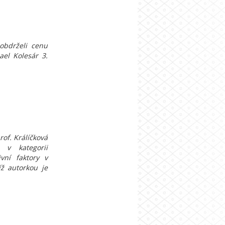
obdrželi cenu
el Kolesár 3.
rof. Králíčková
 v kategorii
vní faktory v
íž autorkou je