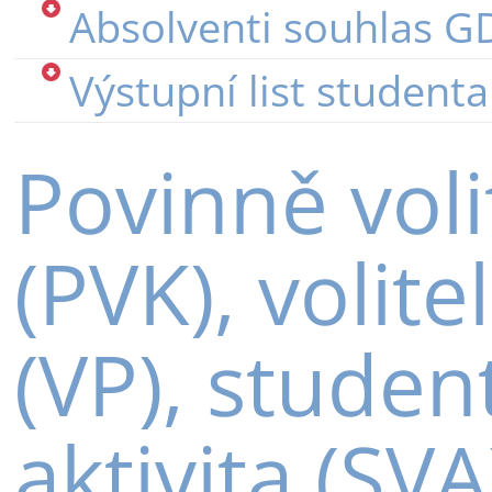
Absolventi souhlas 
Výstupní list studenta
Povinně voli
(PVK), volit
(VP), stude
aktivita (SVA