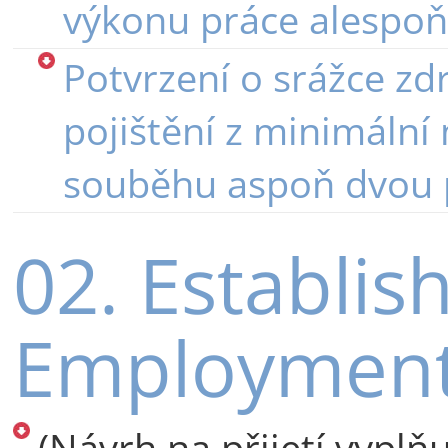
výkonu práce alespoň
Potvrzení o srážce zd
pojištění z minimální 
souběhu aspoň dvou 
02. Establis
Employment 
(Návrh na přijetí vypl