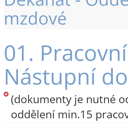
mzdové
01. Pracovn
Nástupní d
(dokumenty je nutné o
oddělení min.15 praco