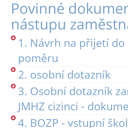
Povinné dokumen
nástupu zaměstn
1. Návrh na přijetí d
poměru
2. osobní dotazník
3. Osobní dotazník z
JMHZ cizinci - dokume
4. BOZP - vstupní ško