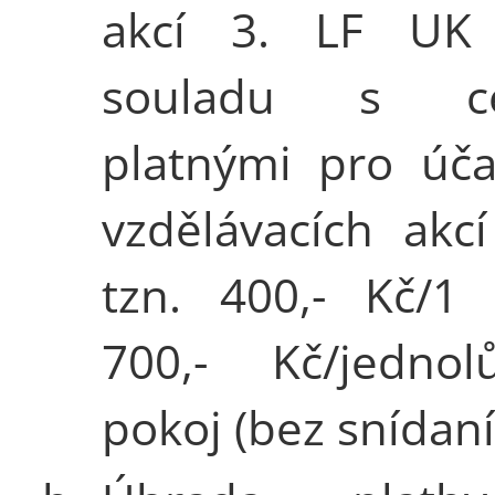
akcí 3. LF UK
souladu s ce
platnými pro úča
vzdělávacích akcí
tzn. 400,- Kč/1 
700,- Kč/jednol
pokoj (bez snídaní