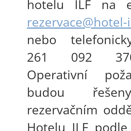
hotelu ILF na e
rezervace@hotel-il
nebo telefonick
261 092 370/
Operativní poža
budou řeše
rezervačním odd
Hotelu ILF podle