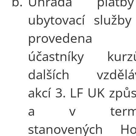
b.
Úhrada platb
ubytovací služb
provedena p
účastníky ku
dalších vzděláv
akcí 3. LF UK zp
a v termí
stanovených Ho