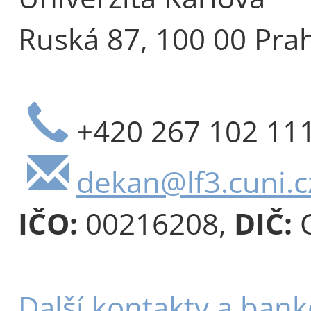
Ruská 87, 100 00 Pra
+420 267 102 11
dekan@lf3.cuni.c
IČO:
00216208,
DIČ:
C
Další kontakty a bank