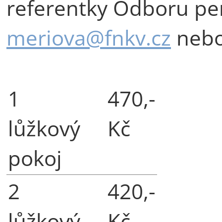
referentky Odboru per
meriova@fnkv.cz
nebo 
1
470,-
lůžkový
Kč
pokoj
2
420,-
lůžkový
Kč