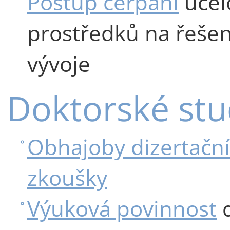
Postup čerpání
účel
prostředků na řešen
vývoje
Doktorské st
Obhajoby dizertační
zkoušky
Výuková povinnost
d