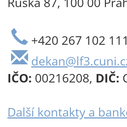
Ruská 87, 100 00 Pra
+420 267 102 11
dekan@lf3.cuni.c
IČO:
00216208,
DIČ:
C
Další kontakty a bank