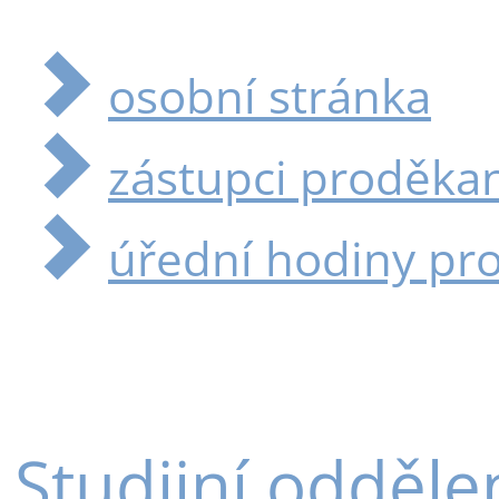
osobní stránka
zástupci proděka
úřední hodiny pr
Studijní odděle