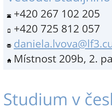
+420 267 102 205
+420 725 812 057
daniela.lvova@lf3.cu
Místnost 209b, 2. p
Studium v čes