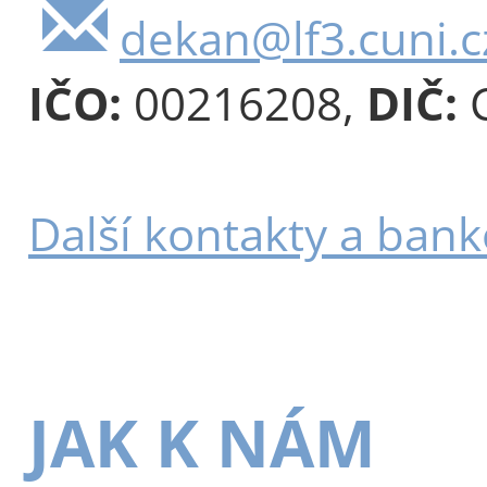
dekan@lf3.cuni.c
IČO:
00216208,
DIČ:
C
Další kontakty a bank
JAK K NÁM