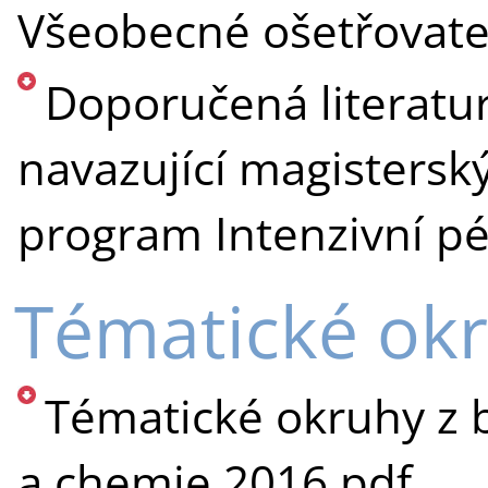
Všeobecné ošetřovatel
Doporučená literatu
navazující magisterský
program Intenzivní pé
Tématické ok
Tématické okruhy z bi
a chemie 2016.pdf