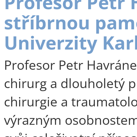
Profesor Petr
stříbrnou pam
Univerzity Kar
Profesor Petr Havráne
chirurg a dlouholetý p
chirurgie a traumatolog
výrazným osobnostem 