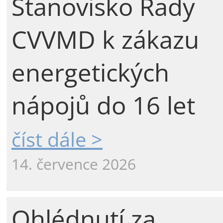
Stanovisko Rady
CVVMD k zákazu
energetických
nápojů do 16 let
číst dále >
14. července 2026
Ohlédnutí za