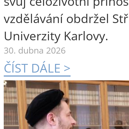
svůj celoživotní příno
vzdělávání obdržel St
Univerzity Karlovy.
30. dubna 2026
ČÍST DÁLE >