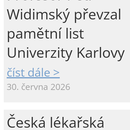
Widimský převzal
pamětní list
Univerzity Karlovy
číst dále >
30. června 2026
Česká lékařská