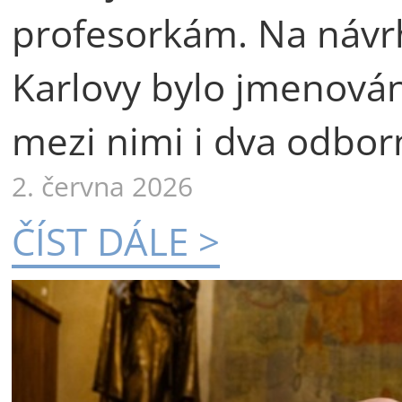
profesorkám. Na návr
Karlovy bylo jmenová
mezi nimi i dva odborn
2. června 2026
ČÍST DÁLE >