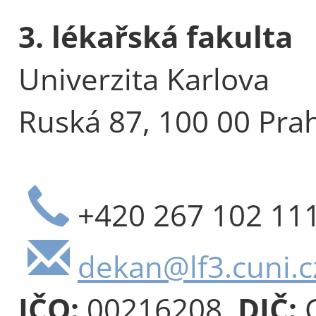
3. lékařská fakulta
Univerzita Karlova
Ruská 87, 100 00 Pra
+420 267 102 11
dekan@lf3.cuni.c
IČO:
00216208,
DIČ:
C