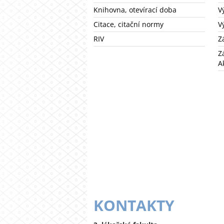
Knihovna, otevírací doba
V
Citace, citační normy
V
RIV
Z
Z
A
KONTAKTY