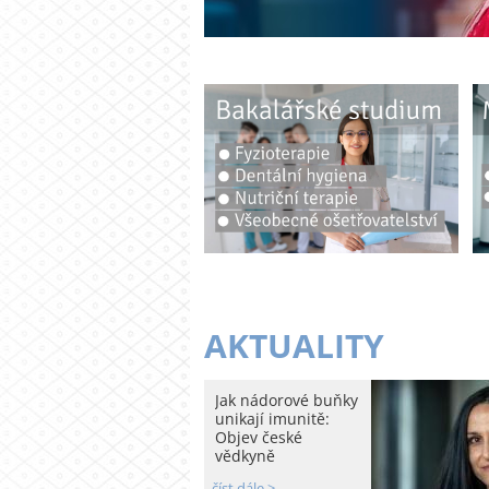
AKTUALITY
Jak nádorové buňky
unikají imunitě:
Objev české
vědkyně
číst dále >