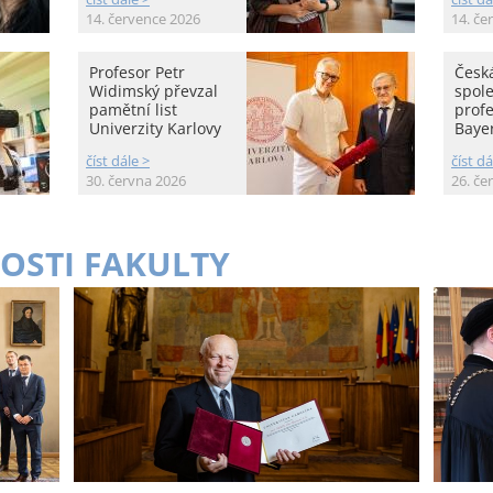
14. července 2026
14. če
Profesor Petr
Česká
Widimský převzal
spole
pamětní list
prof
Univerzity Karlovy
Baye
číst dále >
číst dá
30. června 2026
26. če
OSTI FAKULTY