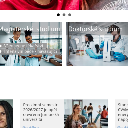
Pro zimní semestr
Stan
2026/2027 je opět
CVVM
otevřena Juniorská
ener
univerzita
nápoj
číst dále >
číst dá