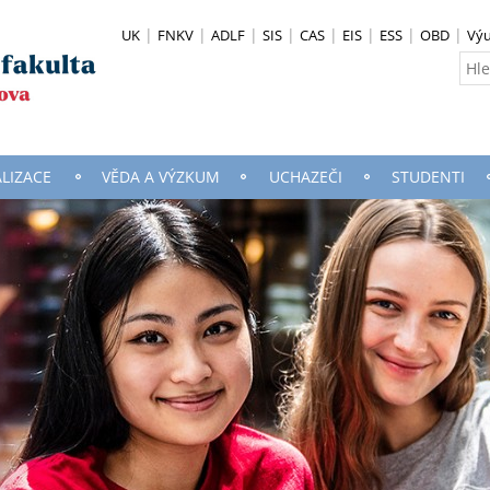
UK
FNKV
ADLF
SIS
CAS
EIS
ESS
OBD
Vý
ALIZACE
VĚDA A VÝZKUM
UCHAZEČI
STUDENTI