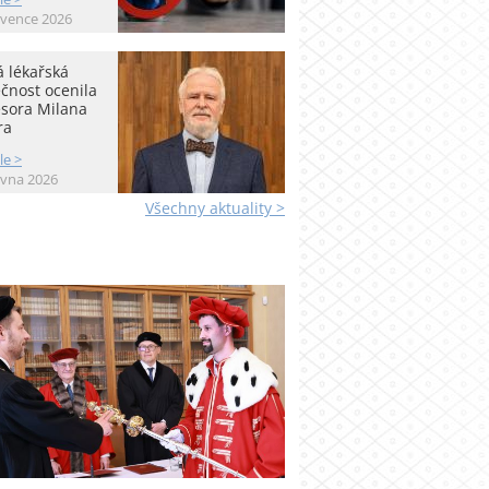
rvence 2026
 lékařská
čnost ocenila
esora Milana
ra
le >
rvna 2026
Všechny aktuality >