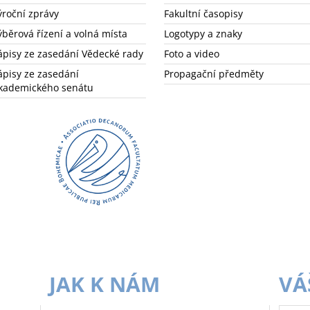
ýroční zprávy
Fakultní časopisy
ýběrová řízení a volná místa
Logotypy a znaky
ápisy ze zasedání Vědecké rady
Foto a video
ápisy ze zasedání
Propagační předměty
kademického senátu
JAK K NÁM
VÁ