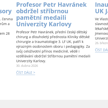
Profesor Petr Havránek
Inau
sory
obdržel stříbrnou
UK 
pamětní medaili
. června
Ve Vlas
Univerzity Karlovy
orům a
slavnos
lékařské
Profesor Petr Havránek, přední český dětský
kem 28
Jmenova
chirurg a dlouholetý přednosta Kliniky dětské
Univerzi
chirurgie a traumatologie 3. LF UK, patří k
26. břez
výrazným osobnostem oboru i pedagogiky. Za
ČÍST DÁ
svůj celoživotní přínos medicíně, vědě i
vzdělávání obdržel Stříbrnou pamětní medaili
Univerzity Karlovy.
30. dubna 2026
ČÍST DÁLE >