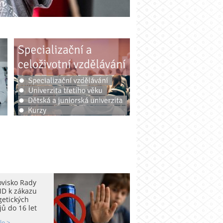
ovisko Rady
D k zákazu
getických
ů do 16 let
le >