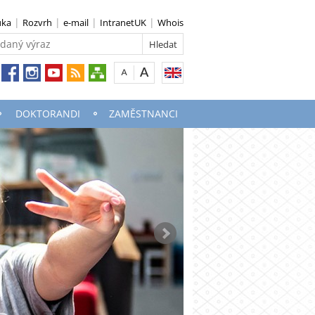
uka
Rozvrh
e-mail
IntranetUK
Whois
DOKTORANDI
ZAMĚSTNANCI