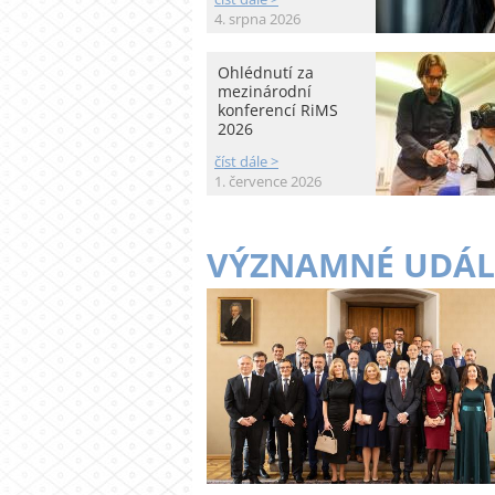
4. srpna 2026
Ohlédnutí za
mezinárodní
konferencí RiMS
2026
číst dále >
1. července 2026
VÝZNAMNÉ UDÁL