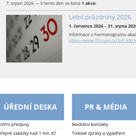
7. srpen 2026 — V tento den se koná
1 akce:
Letní prázdniny 2026
1. července 2026 – 31. srpna 202
Informace o harmonogramu akad
https://www.lf3.cuni.cz/3LF-300.
ÚŘEDNÍ DESKA
PR & MÉDIA
nitřní předpisy
Mediální kontakty
eřejné zakázky nad 1 mil. Kč
Tiskové zprávy a vyjádření