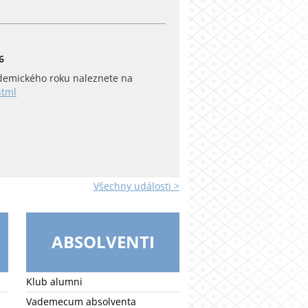
6
emického roku naleznete na
html
Všechny události >
ABSOLVENTI
Klub alumni
Vademecum absolventa