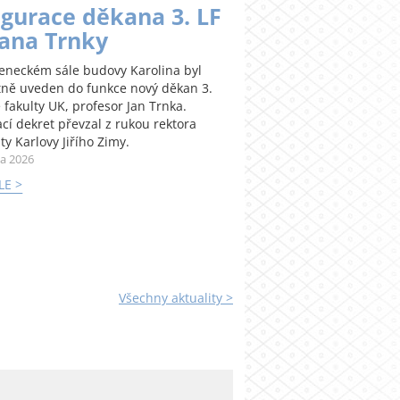
gurace děkana 3. LF
Jana Trnky
teneckém sále budovy Karolina byl
tně uveden do funkce nový děkan 3.
 fakulty UK, profesor Jan Trnka.
cí dekret převzal z rukou rektora
ty Karlovy Jiřího Zimy.
na 2026
LE >
Všechny aktuality >