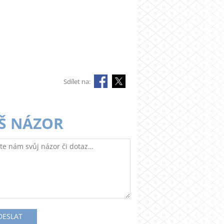
Sdílet na:
Š NÁZOR