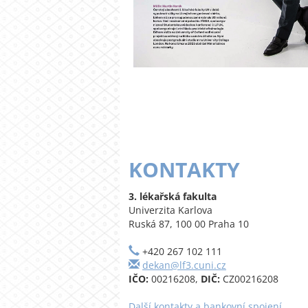
KONTAKTY
3. lékařská fakulta
Univerzita Karlova
Ruská 87, 100 00 Praha 10
+420 267 102 111
dekan@lf3.cuni.cz
IČO:
00216208,
DIČ:
CZ00216208
Další kontakty a bankovní spojení