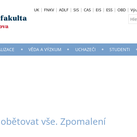
UK
FNKV
ADLF
SIS
CAS
EIS
ESS
OBD
Vý
ALIZACE
VĚDA A VÝZKUM
UCHAZEČI
STUDENTI
obětovat vše. Zpomalení