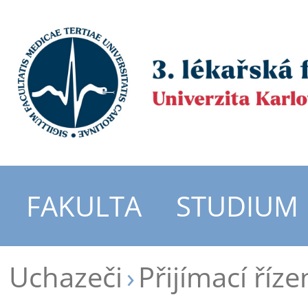
FAKULTA
STUDIUM
Uchazeči
Přijímací říze