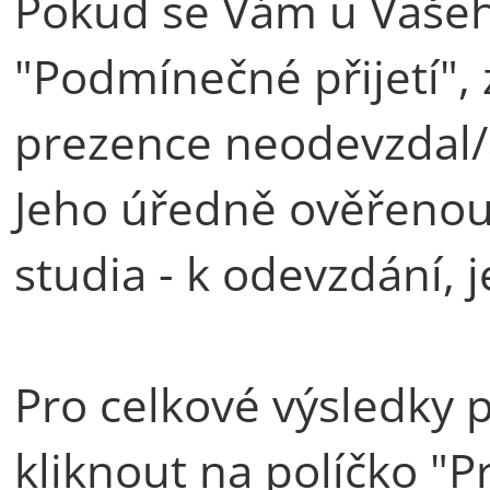
Pokud se Vám u Vašeh
"Podmínečné přijetí", 
prezence neodevzdal/a
Jeho úředně ověřenou 
studia - k odevzdání, j
Pro celkové výsledky p
kliknout na políčko "P