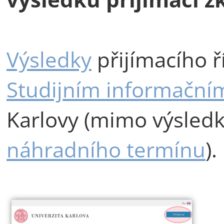
Výsledky
přijímacího ř
Studijním informační
Karlovy (mimo výsledk
náhradního termínu
).