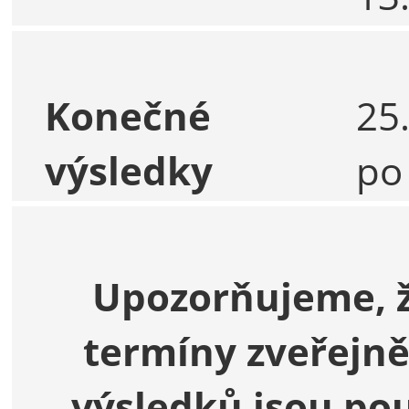
Konečné
25.
výsledky
po
Upozorňujeme, 
termíny zveřejně
výsledků jsou po