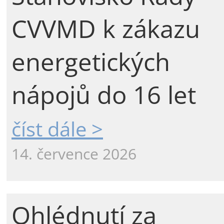
CVVMD k zákazu
energetických
nápojů do 16 let
číst dále >
14. července 2026
Ohlédnutí za