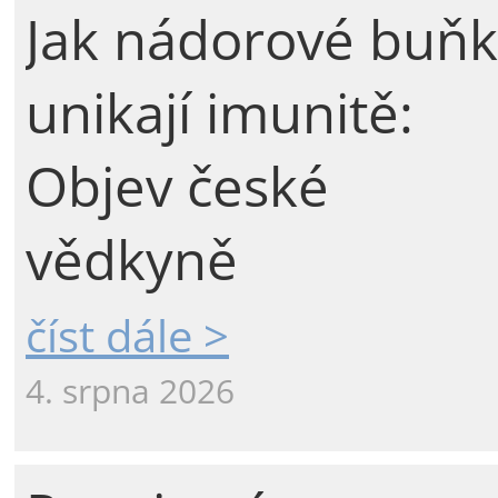
Jak nádorové buňk
unikají imunitě:
Objev české
vědkyně
číst dále >
4. srpna 2026