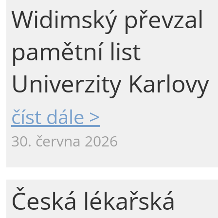
Widimský převzal
pamětní list
Univerzity Karlovy
číst dále >
30. června 2026
Česká lékařská