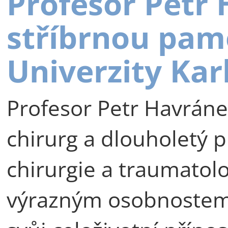
Profesor Petr
stříbrnou pam
Univerzity Kar
Profesor Petr Havráne
chirurg a dlouholetý p
chirurgie a traumatolog
výrazným osobnostem 