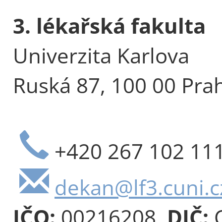
3. lékařská fakulta
Univerzita Karlova
Ruská 87, 100 00 Pra
+420 267 102 11
dekan@lf3.cuni.c
IČO:
00216208,
DIČ:
C