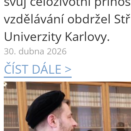
svůj celoživotní příno
vzdělávání obdržel St
Univerzity Karlovy.
30. dubna 2026
ČÍST DÁLE >