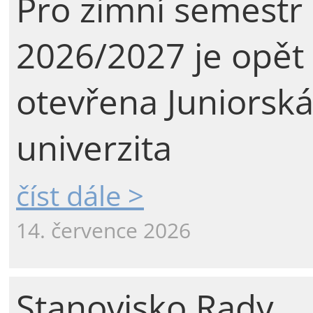
Pro zimní semestr
2026/2027 je opět
otevřena Juniorsk
univerzita
číst dále >
14. července 2026
Stanovisko Rady