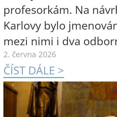
profesorkám. Na návr
Karlovy bylo jmenová
mezi nimi i dva odborn
2. června 2026
ČÍST DÁLE >