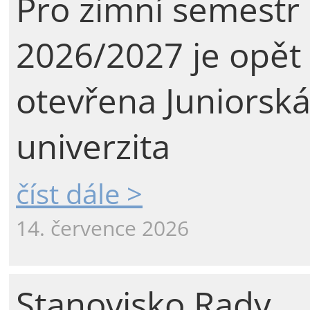
Pro zimní semestr
2026/2027 je opět
otevřena Juniorsk
univerzita
číst dále >
14. července 2026
Stanovisko Rady