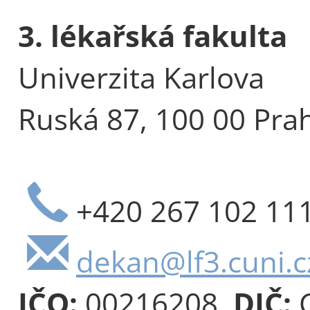
3. lékařská fakulta
Univerzita Karlova
Ruská 87, 100 00 Pra
+420 267 102 11
dekan@lf3.cuni.c
IČO:
00216208,
DIČ:
C