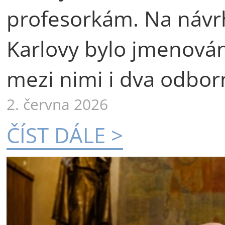
profesorkám. Na návr
Karlovy bylo jmenová
mezi nimi i dva odborn
2. června 2026
ČÍST DÁLE >