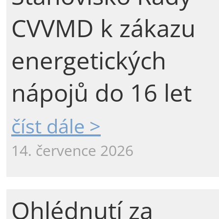
CVVMD k zákazu
energetických
nápojů do 16 let
číst dále >
14. července 2026
Ohlédnutí za