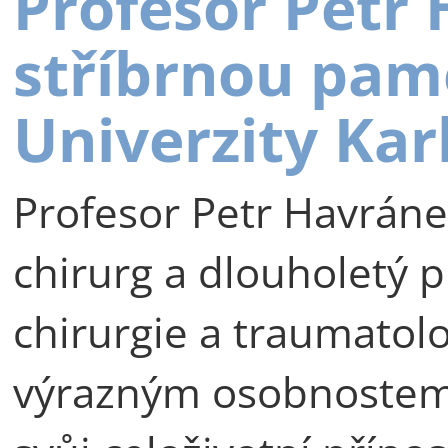
Profesor Petr
stříbrnou pam
Univerzity Kar
Profesor Petr Havráne
chirurg a dlouholetý p
chirurgie a traumatolog
výrazným osobnostem 