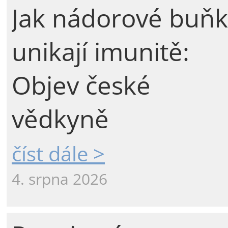
Jak nádorové buňk
unikají imunitě:
Objev české
vědkyně
číst dále >
4. srpna 2026