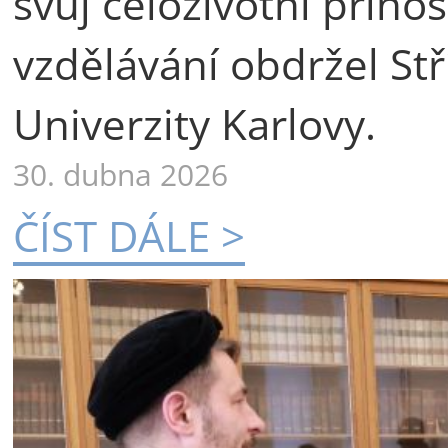
svůj celoživotní příno
vzdělávání obdržel St
Univerzity Karlovy.
30. dubna 2026
ČÍST DÁLE >