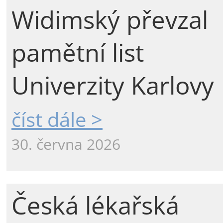
Widimský převzal
pamětní list
Univerzity Karlovy
číst dále >
30. června 2026
Česká lékařská