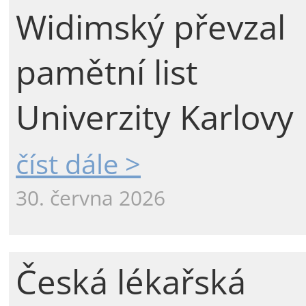
Widimský převzal
pamětní list
Univerzity Karlovy
číst dále >
30. června 2026
Česká lékařská