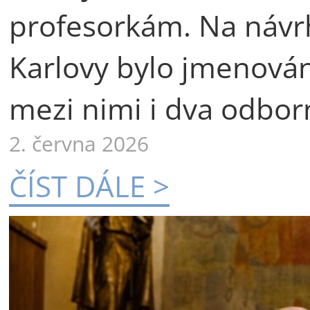
profesorkám. Na návr
Karlovy bylo jmenová
mezi nimi i dva odborn
2. června 2026
ČÍST DÁLE >