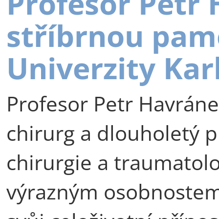
Profesor Petr
stříbrnou pam
Univerzity Kar
Profesor Petr Havráne
chirurg a dlouholetý p
chirurgie a traumatolog
výrazným osobnostem 