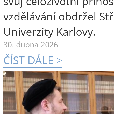
svůj celoživotní příno
vzdělávání obdržel St
Univerzity Karlovy.
30. dubna 2026
ČÍST DÁLE >