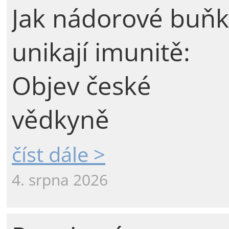
Jak nádorové buňk
unikají imunitě:
Objev české
vědkyně
číst dále >
4. srpna 2026