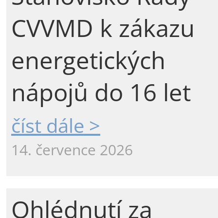
CVVMD k zákazu
energetických
nápojů do 16 let
číst dále >
14. července 2026
Ohlédnutí za