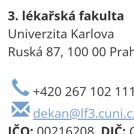
3. lékařská fakulta
Univerzita Karlova
Ruská 87, 100 00 Pra
+420 267 102 11
dekan@lf3.cuni.c
IČO:
00216208,
DIČ:
C