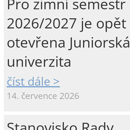
Pro zimní semestr
2026/2027 je opět
otevřena Juniorsk
univerzita
číst dále >
14. července 2026
Stanovisko Rady