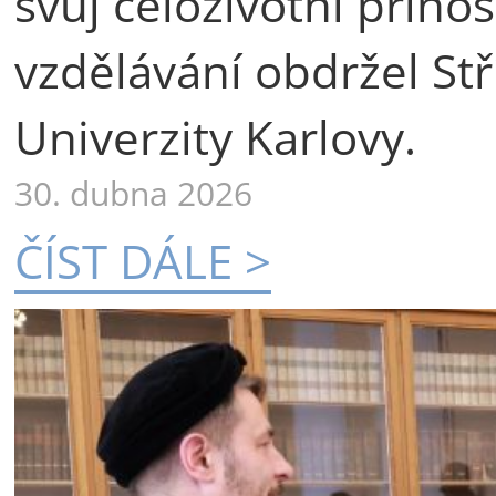
svůj celoživotní příno
vzdělávání obdržel St
Univerzity Karlovy.
30. dubna 2026
ČÍST DÁLE >