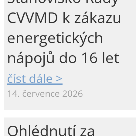
CVVMD k zákazu
energetických
nápojů do 16 let
číst dále >
14. července 2026
Ohlédnutí za