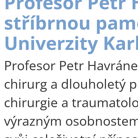
Profesor Petr
stříbrnou pam
Univerzity Kar
Profesor Petr Havráne
chirurg a dlouholetý p
chirurgie a traumatolog
výrazným osobnostem 