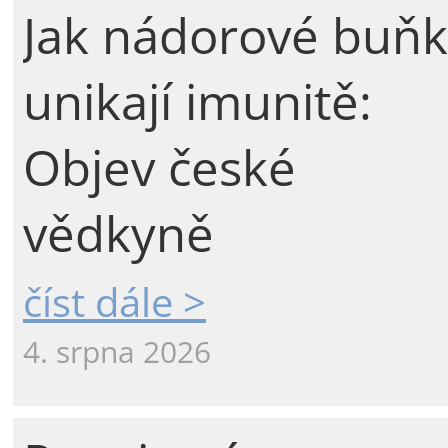
Jak nádorové buňk
unikají imunitě:
Objev české
vědkyně
číst dále >
4. srpna 2026