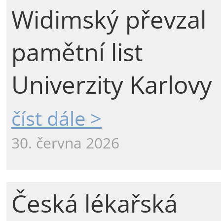
Widimský převzal
pamětní list
Univerzity Karlovy
číst dále >
30. června 2026
Česká lékařská