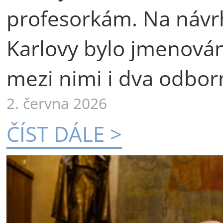
profesorkám. Na návr
Karlovy bylo jmenová
mezi nimi i dva odborn
2. června 2026
ČÍST DÁLE >