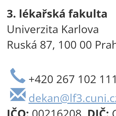
3. lékařská fakulta
Univerzita Karlova
Ruská 87, 100 00 Pra
+420 267 102 11
dekan@lf3.cuni.c
IČO:
00216208,
DIČ:
C