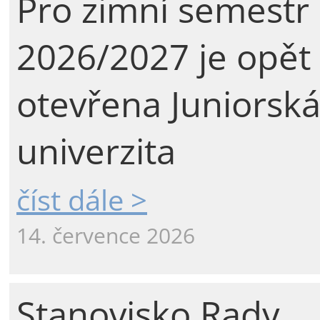
Pro zimní semestr
2026/2027 je opět
otevřena Juniorsk
univerzita
číst dále >
14. července 2026
Stanovisko Rady