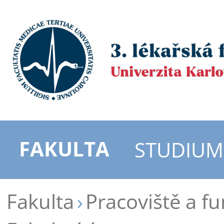
FAKULTA
STUDIUM
Fakulta
Pracoviště a f