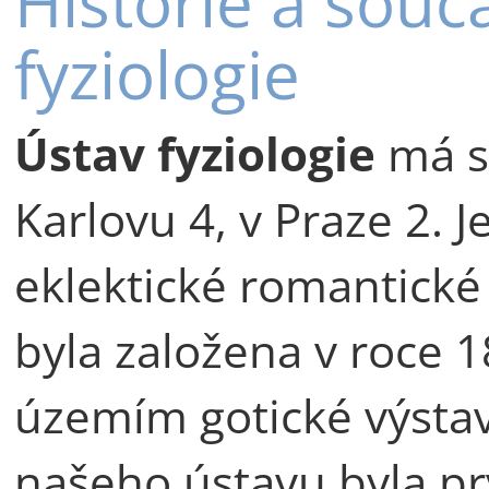
Historie a souč
fyziologie
Ústav fyziologie
má s
Karlovu 4, v Praze 2. 
eklektické romantické
byla založena v roce 1
územím gotické výstav
našeho ústavu byla prv