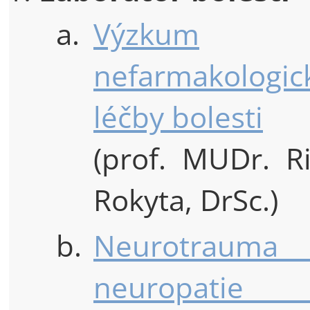
a.
Výzkum
nefarmakologic
léčby bolesti
(prof. MUDr. R
Rokyta, DrSc.)
b.
Neurotrau
neuropat