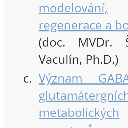
modelování,
regenerace a bo
(doc. MVDr. 
Vaculín, Ph.D.)
c.
Význam GAB
glutamátergníc
metabolických