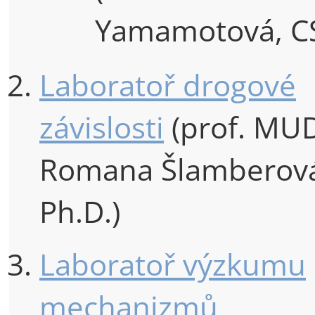
Yamamotová, CS
Laboratoř drogové
závislosti
(prof. MUD
Romana Šlamberov
Ph.D.)
Laboratoř výzkumu
mechanizmů