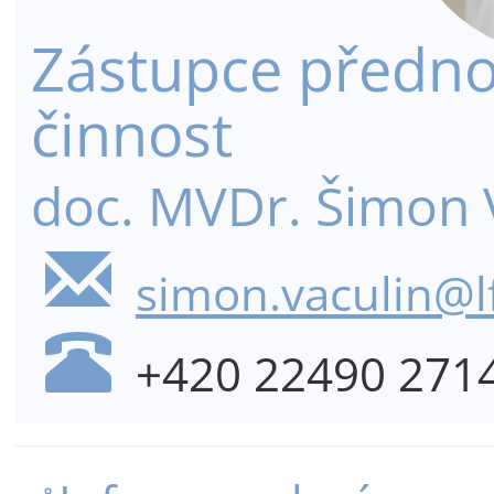
Zástupce předno
činnost
doc. MVDr. Šimon V
simon.vaculin@lf
+420 22490 271