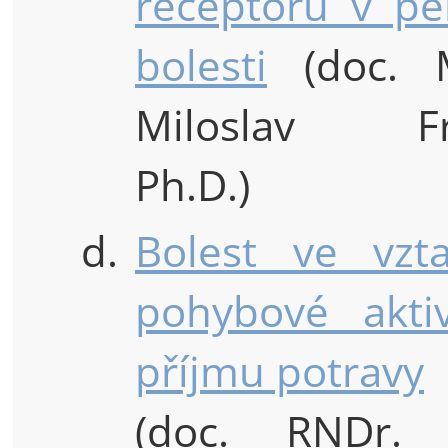
receptorů v pe
bolesti
(doc. 
Miloslav Fr
Ph.D.)
d.
Bolest ve vzt
pohybové akti
příjmu potravy
(doc. RNDr.