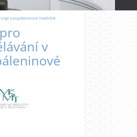
rurgii a popáleninové medicíně
 pro
lávání v
opáleninové