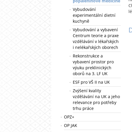
popáleninové medicíně
C
Vybudování
lé
experimentální dietní
kuchyně
D
Vybudování a vybavení
Centrum teorie a praxe
vzdělávání v lékařských
i nelékařských oborech
Rekonstrukce a
vybavení prostor pro
výuku preklinických
oborů na 3. LF UK
ESF pro VŠ II na UK
Zvýšení kvality
vzdělávání na UK a jeho
relevance pro potřeby
trhu práce
OPZ+
OP JAK