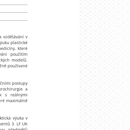
1
a vzdělávání v
výuku plastické
edicíny, které
ání použitím
ických modelů.
ěžně používané
ačními postupy
krochirurgie a
k s reálnými
eré maximálně
ktická výuka v
lventů 3. LF UK
avy předmětů