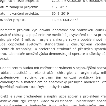
egistrační číslo projektu:
CZ.02.2.67/0.0/0.0/16_016/000249
atum zahájení projektu:
1. 7. 2017
atum ukončení projektu:
30. 9. 2019
ozpočet projektu:
16 300 660,20 Kč
ředmětem projektu Vybudování laboratoře pro praktickou výuku 
lastické chirurgii a popáleninové medicíně je vytvoření centra pro 
hirurgie včetně mikrochirurgie a chirurgie ruky a popáleninové m
ude odpovídat světovým standardům v chirurgickém vzděláv
ecentních technologií a preferencí strukturálně přesných syntet
rovoz laboratoře umožní výuku demonstrující operace a zákroky b
 praxi.
tudenti centra budou mít možnost seznámení s nejnovějšími oper
 oblasti plastické a rekonstrukční chirurgie, chirurgie ruky, mi
opáleninové medicíny, centrum jim umožní praktický trénin
echnologiemi a materiálem na anatomicky přesných modelech, kt
dpovídají kvalitám skutečných lidských tkání.
rojekt je svým předmětem a náplní úzce spojen s projektem Pra
lastické chirurgii, který si klade za cíl zlepšení uplatitelnosti abso
a současném a budoucím trhu práce prostřednictvím úpr