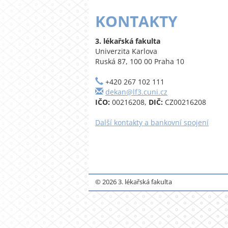
KONTAKTY
3. lékařská fakulta
Univerzita Karlova
Ruská 87, 100 00 Praha 10
+420 267 102 111
dekan@lf3.cuni.cz
IČO:
00216208,
DIČ:
CZ00216208
Další kontakty a bankovní spojení
© 2026 3. lékařská fakulta