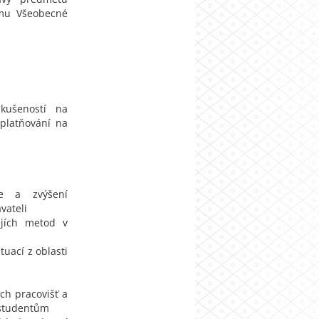
amu Všeobecné
zkušeností na
uplatňování na
ce a zvýšení
vateli
ejích metod v
uací z oblasti
ch pracovišť a
 studentům