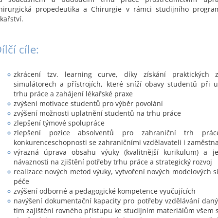
hirurgická propedeutika a Chirurgie v rámci studijního progr
kařství.
ílčí cíle:
zkrácení tzv. learning curve, díky získání praktických 
simulátorech a přístrojích, které sníží obavy studentů při 
trhu práce a zahájení lékařské praxe
zvýšení motivace studentů pro výběr povolání
zvýšení možnosti uplatnění studentů na trhu práce
zlepšení týmové spolupráce
zlepšení pozice absolventů pro zahraniční trh prá
konkurenceschopnosti se zahraničními vzdělavateli i zaměstna
výrazná úprava obsahu výuky (kvalitnější kurikulum) a j
návaznosti na zjištění potřeby trhu práce a strategický rozvoj
realizace nových metod výuky, vytvoření nových modelových sit
péče
zvýšení odborné a pedagogické kompetence vyučujících
navýšení dokumentační kapacity pro potřeby vzdělávání daný
tím zajištění rovného přístupu ke studijním materiálům všem