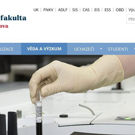
UK
FNKV
ADLF
SIS
CAS
EIS
ESS
OBD
Vý
VĚDA A VÝZKUM
LIZACE
UCHAZEČI
STUDENTI