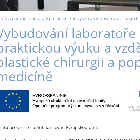
V
Vybudování laboratoře pro praktickou výuku a vzdělávání v plastické chi
Vybudování laboratoře
praktickou výuku a vzdě
plastické chirurgii a p
medicíně
ento projekt je spolufinancován Evropskou unií.