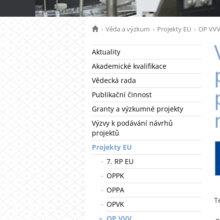
Věda a výzkum
Projekty EU
OP VV
Aktuality
Akademické kvalifikace
Vědecká rada
Publikační činnost
Granty a výzkumné projekty
Výzvy k podávání návrhů
projektů
Projekty EU
7. RP EU
OPPK
OPPA
T
OPVK
OP VVV