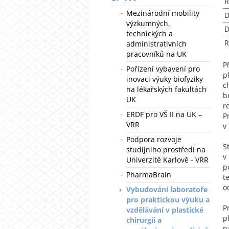
R
Mezinárodní mobility
D
výzkumných,
D
technických a
R
administrativních
pracovníků na UK
P
Pořízení vybavení pro
p
inovaci výuky biofyziky
c
na lékařských fakultách
b
UK
r
ERDF pro VŠ II na UK –
P
VRR
v
Podpora rozvoje
S
studijního prostředí na
v
Univerzitě Karlově - VRR
p
PharmaBrain
t
o
Vybudování laboratoře
pro praktickou výuku a
P
vzdělávání v plastické
p
chirurgii a
n