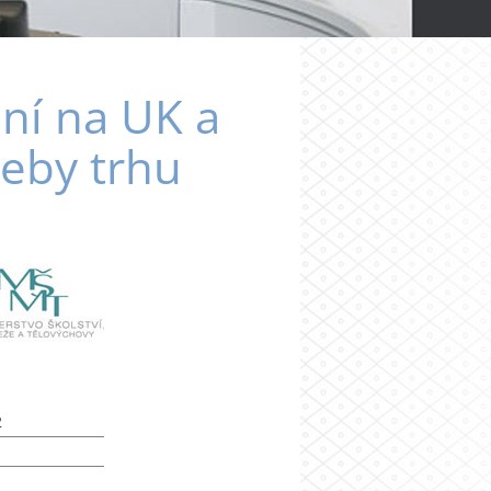
ání na UK a
řeby trhu
2