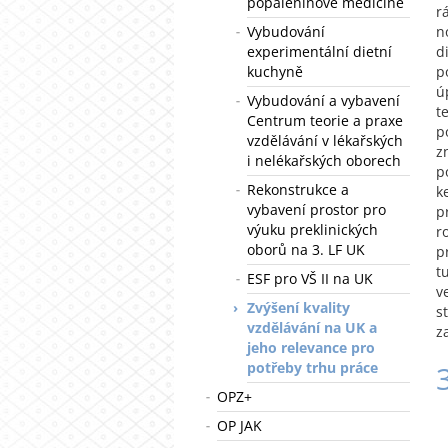
popáleninové medicíně
r
Vybudování
n
experimentální dietní
d
kuchyně
p
ú
Vybudování a vybavení
t
Centrum teorie a praxe
p
vzdělávání v lékařských
z
i nelékařských oborech
p
Rekonstrukce a
k
vybavení prostor pro
p
výuku preklinických
r
oborů na 3. LF UK
p
t
ESF pro VŠ II na UK
v
Zvýšení kvality
s
vzdělávání na UK a
z
jeho relevance pro
potřeby trhu práce
OPZ+
OP JAK