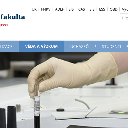
UK
FNKV
ADLF
SIS
CAS
EIS
ESS
OBD
Vý
VĚDA A VÝZKUM
LIZACE
UCHAZEČI
STUDENTI