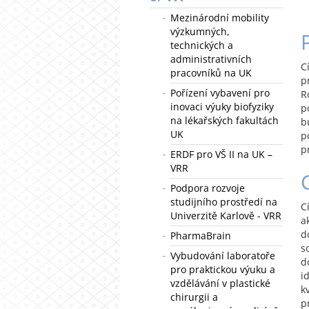
Mezinárodní mobility
výzkumných,
technických a
administrativních
C
pracovníků na UK
p
Pořízení vybavení pro
R
inovaci výuky biofyziky
p
na lékařských fakultách
b
UK
p
p
ERDF pro VŠ II na UK –
VRR
Podpora rozvoje
studijního prostředí na
C
Univerzitě Karlově - VRR
a
d
PharmaBrain
s
Vybudování laboratoře
d
pro praktickou výuku a
i
vzdělávání v plastické
k
chirurgii a
p