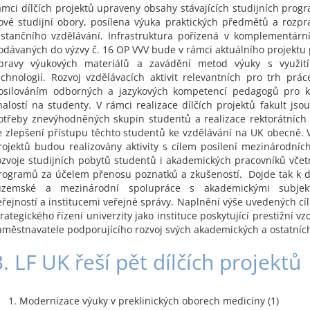
ámci dílčích projektů upraveny obsahy stávajících studijních prog
ové studijní obory, posílena výuka praktických předmětů a rozp
istančního vzdělávání. Infrastruktura pořízená v komplementárn
odávaných do výzvy č. 16 OP VVV bude v rámci aktuálního projektu
pravy výukových materiálů a zavádění metod výuky s využit
echnologií. Rozvoj vzdělávacích aktivit relevantních pro trh prá
osilováním odborných a jazykových kompetencí pedagogů pro kv
nalostí na studenty. V rámci realizace dílčích projektů fakult jso
otřeby znevýhodněných skupin studentů a realizace rektorátních 
e zlepšení přístupu těchto studentů ke vzdělávání na UK obecně. V
rojektů budou realizovány aktivity s cílem posílení mezinárodních
ozvoje studijních pobytů studentů i akademických pracovníků vč
rogramů za účelem přenosu poznatků a zkušeností. Dojde tak k d
uzemské a mezinárodní spolupráce s akademickými subjek
eřejností a institucemi veřejné správy. Naplnění výše uvedených cílů
trategického řízení univerzity jako instituce poskytující prestižní vz
aměstnavatele podporujícího rozvoj svých akademických a ostatníc
3. LF UK řeší pět dílčích projektů
Modernizace výuky v preklinických oborech medicíny (1)