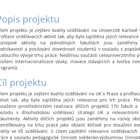
Popis projektu
ílem projektu je zvýšení kvality vzdělávání na Univerzitě Karlově 
rofilace vzdělávacích aktivit tak, aby byla zajištěna jejich relevance
ozvojové aktivity na jednotlivých fakultách jsou zaměřen
odnikavosti a posilování dovedností studentů v souladu s poptáv
udoucího vývoje trhu práce. Nedílnou součástí celouniverzitního pr
osílení internacionalizace výuky, inovace stávajících a tvorba nov
rogramů.
Cíl projektu
ílem projektu je zvýšení kvality vzdělávání na UK v Praze a profila
ktivit tak, aby byla zajištěna jejich relevance pro trh práce. Pl
osaženo prostřednictvím realizace dílčích projektů 17ti fakult a
ouladu s dlouhodobou vzdělávací strategií UK a relevantními 
okumenty. Aktivity dílčích projektů jsou zaměřeny na rozvoj obo
dentifikovány na trhu práce jako oblasti klíčové pro dosažení e
vality ve VŠ vzdělávání. S cílem zajištění relevance vzdělávacích 
ráce a souladu pedagogické činnosti svědecko-výzkumnou činnos