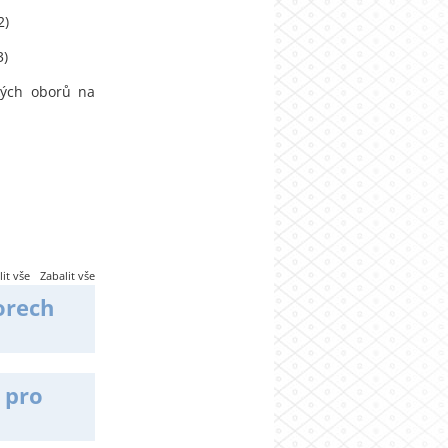
2)
3)
kých oborů na
it vše
Zabalit vše
orech
 pro