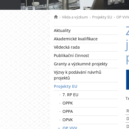
Věda a výzkum
Projekty EU
OP VV
Aktuality
Akademické kvalifikace
Vědecká rada
Publikační činnost
Granty a výzkumné projekty
Výzvy k podávání návrhů
projektů
Projekty EU
7. RP EU
T
OPPK
R
OPPA
D
OPVK
D
OP VVV