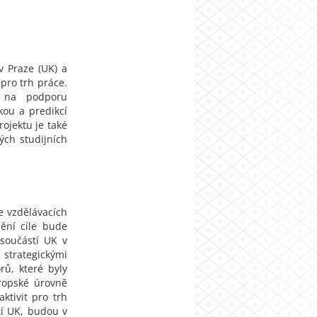
v Praze (UK) a
 pro trh práce.
y na podporu
kou a predikcí
ojektu je také
ých studijních
ce vzdělávacích
nění cíle bude
 součástí UK v
strategickými
rů, které byly
vropské úrovně
aktivit pro trh
tí UK, budou v