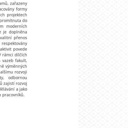
ramů, zařazeny
racovány formy
ích projektech
 promítnuta do
ím moderních
ce je doplněna
alitní přenos
u respektovány
aktivit povede
 rámci dílčích
 vazeb fakult,
etně výměnných
alšímu rozvoji
ty, odbornou
 zajistí rozvoj
dělávání a jako
h pracovníků.