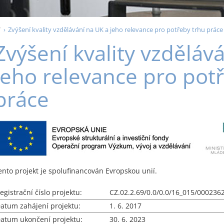
V
Zvýšení kvality vzdělávání na UK a jeho relevance pro potřeby trhu práce
Zvýšení kvality vzděláv
jeho relevance pro pot
práce
ento projekt je spolufinancován Evropskou unií.
egistrační číslo projektu:
CZ.02.2.69/0.0/0.0/16_015/000236
atum zahájení projektu:
1. 6. 2017
atum ukončení projektu:
30. 6. 2023