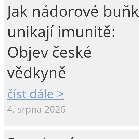
Jak nádorové buňk
unikají imunitě:
Objev české
vědkyně
číst dále >
4. srpna 2026