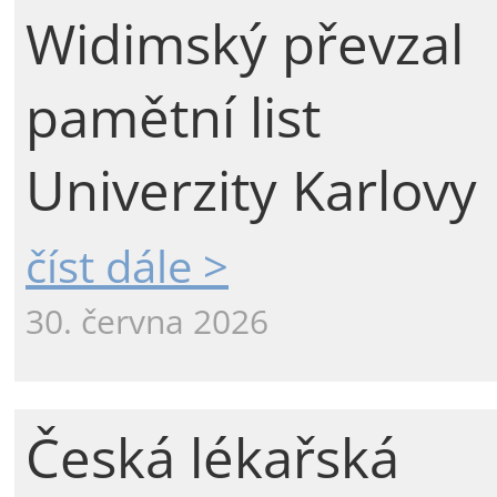
Widimský převzal
pamětní list
Univerzity Karlovy
číst dále >
30. června 2026
Česká lékařská