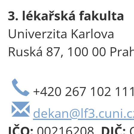
3. lékařská fakulta
Univerzita Karlova
Ruská 87, 100 00 Pra
+420 267 102 11
dekan@lf3.cuni.c
IČO:
00216208,
DIČ:
C