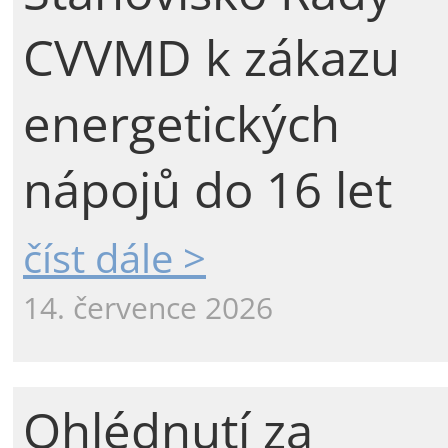
CVVMD k zákazu
energetických
nápojů do 16 let
číst dále >
14. července 2026
Ohlédnutí za