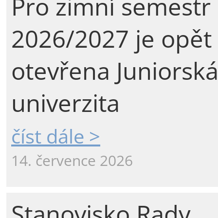
Pro zimní semestr
2026/2027 je opět
otevřena Juniorsk
univerzita
číst dále >
14. července 2026
Stanovisko Rady