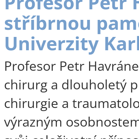
Profesor Petr
stříbrnou pam
Univerzity Kar
Profesor Petr Havráne
chirurg a dlouholetý p
chirurgie a traumatolog
výrazným osobnostem 