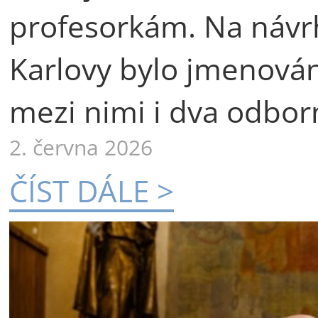
profesorkám. Na návr
Karlovy bylo jmenová
mezi nimi i dva odborn
2. června 2026
ČÍST DÁLE >