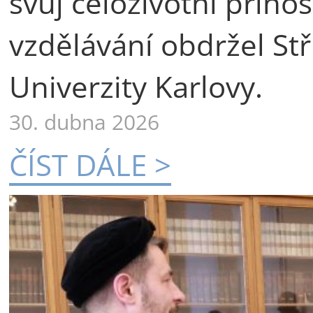
svůj celoživotní příno
vzdělávání obdržel St
Univerzity Karlovy.
30. dubna 2026
ČÍST DÁLE >