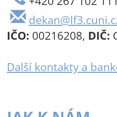
+420 267 102 11
dekan@lf3.cuni.c
IČO:
00216208,
DIČ:
C
Další kontakty a bank
JAK K NÁM