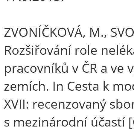
ZVONÍČKOVÁ, M., SVO
Rozšiřování role nelé
pracovníků v ČR a ve 
zemích. In Cesta k mo
XVII: recenzovaný sbo
s mezinárodní účastí 