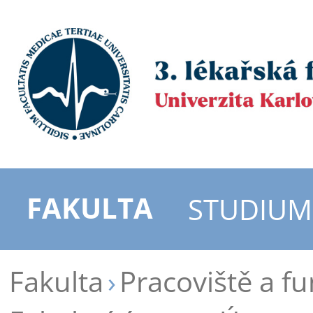
FAKULTA
STUDIUM
Fakulta
Pracoviště a f