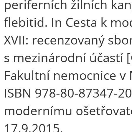
periferních žilních ka
flebitid. In Cesta k m
XVII: recenzovaný sbo
s mezinárodní účastí 
Fakultní nemocnice v M
ISBN 978-80-87347-20-
modernímu ošetřovatel
17.9.2015.