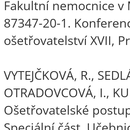
Fakultní nemocnice v M
87347-20-1. Konferen
ošetřovatelství XVII, P
VYTEJČKOVÁ, R., SEDL
OTRADOVCOVÁ, I., KU
Ošetřovatelské postup
Speciální část. Učebni