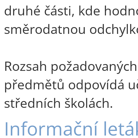
druhé části, kde hodn
směrodatnou odchylko
Rozsah požadovaných 
předmětů odpovídá u
středních školách.
Informační letá