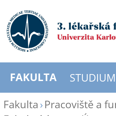
FAKULTA
STUDIUM
Fakulta
Pracoviště a f