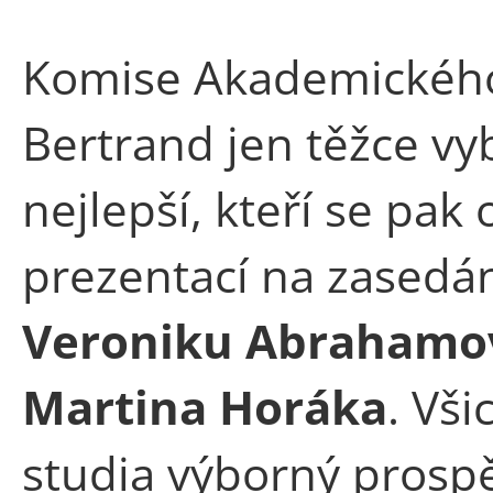
Komise Akademického
Bertrand jen těžce vyb
nejlepší, kteří se pak
prezentací na zasedán
Veroniku Abrahamov
Martina Horáka
. Vš
studia výborný prospě