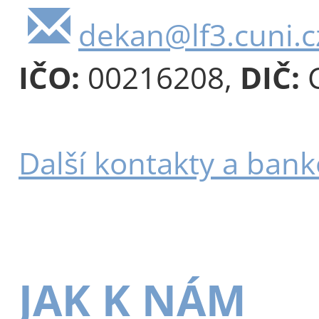
dekan@lf3.cuni.c
IČO:
00216208,
DIČ:
C
Další kontakty a bank
JAK K NÁM