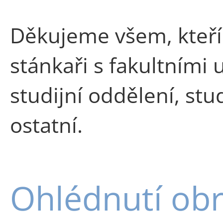
Děkujeme všem, kteří h
stánkaři s fakultním
studijní oddělení, stu
ostatní.
Ohlédnutí ob