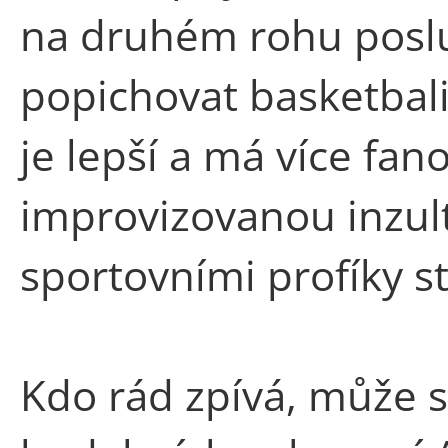
na druhém rohu poslu
popichovat basketbali
je lepší a má více fan
improvizovanou inzult
sportovními profíky st
Kdo rád zpívá, může s