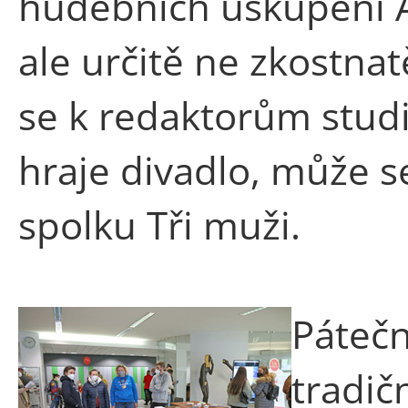
hudebních uskupení A P
ale určitě ne zkostnatě
se k redaktorům studi
hraje divadlo, může s
spolku Tři muži.
Pátečn
tradič