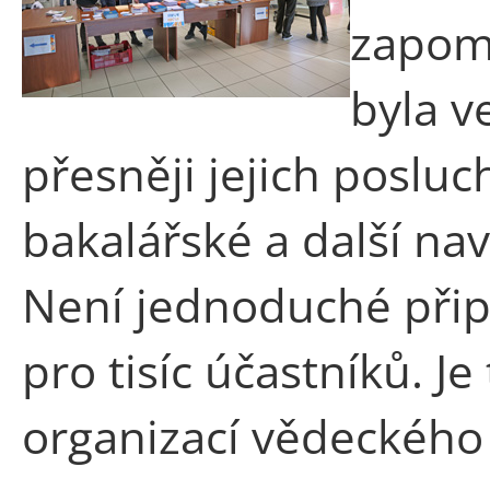
zapome
byla v
přesněji jejich poslu
bakalářské a další nav
Není jednoduché přip
pro tisíc účastníků. J
organizací vědeckého