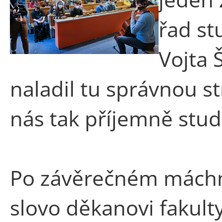
řad st
Vojta 
naladil tu správnou s
nás tak příjemně stud
Po závěrečném máchn
slovo děkanovi fakul