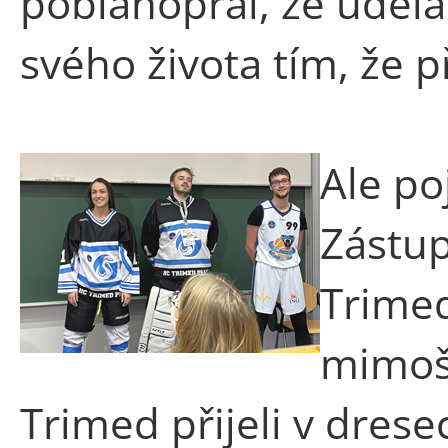
poblahopřál, že uděla
svého života tím, že p
Ale p
Zástup
Trimed
mimošk
Trimed přijeli v drese