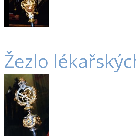
Žezlo lékařskýc