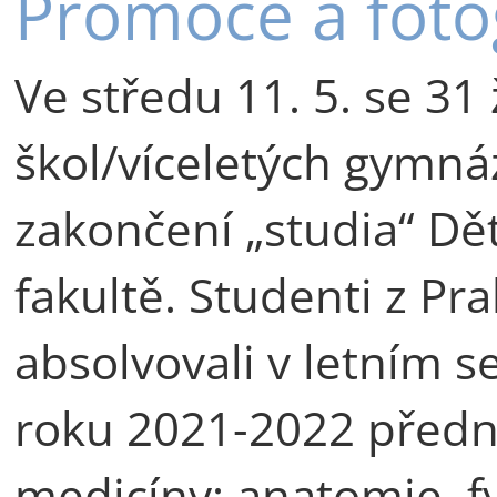
Promoce a foto
Ve středu 11. 5. se 31 
škol/víceletých gymnáz
zakončení „studia“ Dět
fakultě. Studenti z Pr
absolvovali v letním
roku 2021-2022 předn
medicíny: anatomie, fy