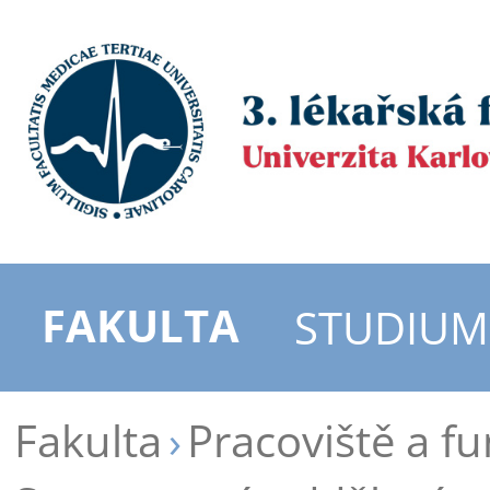
FAKULTA
STUDIUM
Fakulta
Pracoviště a f