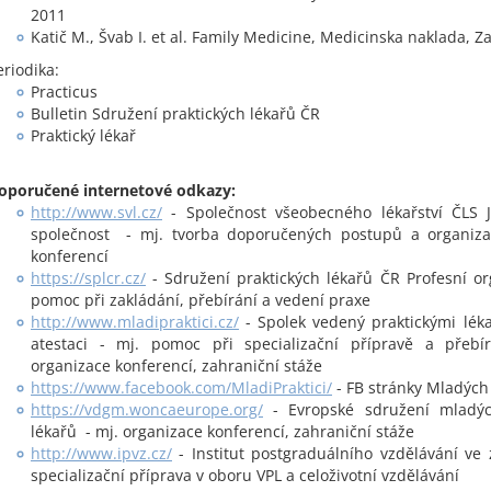
2011
Katič M., Švab I. et al. Family Medicine, Medicinska naklada, Z
eriodika:
Practicus
Bulletin Sdružení praktických lékařů ČR
Praktický lékař
oporučené internetové odkazy:
http://www.svl.cz/
- Společnost všeobecného lékařství ČLS 
společnost - mj. tvorba doporučených postupů a organiz
konferencí
https://splcr.cz/
- Sdružení praktických lékařů ČR Profesní or
pomoc při zakládání, přebírání a vedení praxe
http://www.mladipraktici.cz/
- Spolek vedený praktickými léka
atestaci - mj. pomoc při specializační přípravě a přebír
organizace konferencí, zahraniční stáže
https://www.facebook.com/MladiPraktici/
- FB stránky Mladých
https://vdgm.woncaeurope.org/
- Evropské sdružení mladýc
lékařů - mj. organizace konferencí, zahraniční stáže
http://www.ipvz.cz/
- Institut postgraduálního vzdělávání ve z
specializační příprava v oboru VPL a celoživotní vzdělávání