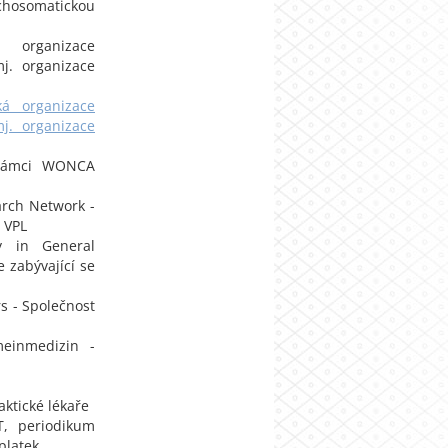
hosomatickou
organizace
j. organizace
á organizace
j. organizace
 rámci WONCA
arch Network -
 VPL
y in General
 zabývající se
rs - Společnost
meinmedizin -
ktické lékaře
T, periodikum
platek