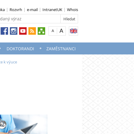
uka
Rozvrh
e-mail
IntranetUK
Whois
DOKTORANDI
ZAMĚSTNANCI
e k výuce