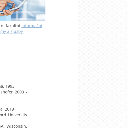
tní fakultní
informační
émy a služby
ha, 1993
Dashöfer 2003 -
ha, 2019
ord University
SA, Wisconsin,