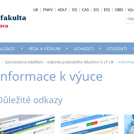
UK
FNKV
ADLF
SIS
CAS
EIS
ESS
OBD
Vý
ALIZACE
VĚDA A VÝZKUM
UCHAZEČI
STUDENTI
y
Samostatná oddělení
Kabinet praktického lékařství 3. LF UK
Informac
Informace k výuce
Důležité odkazy