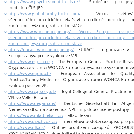
https://www.psychosomatika-cls.cz/
- Společnost pro psyc
medicínu ČLS JEP
http://www.globalfamilydoctor.com/
- Wonca -světová 
všeobecného praktického lékařství a rodinné medicíny - m
konferencí, výzkum, zahraniční stáže
https://www.woncaeurope.org/ - Wonca Europe - evropsk
všeobecného praktického lékařství a rodinné medicíny - m
konferencí, výzkum, zahraniční stáže
https://euract.woncaeurope.org/
- EURACT - organizace v
Europe zabývající se výukou ve VPL
http://www.egprn.org/
- The European General Practice Rese
Organizace v rámci WONCA Europe zabývající se výzkumem ve
http://www.equip.ch/
- European Association for Qualit
Practice/Family Medicine - Organizace v rámci WONCA Europe
kvalitou péče ve VPL
http://www.rcgp.org.uk/
- Royal College of General Practitione
VPL ve Velké Británii
https://www.degam.de/
- Deutsche Geselschaft f
ü
r Allge
Německá odborná společnost VPL - mj. doporučené postupy
https://www.mladilekari.cz/
- Mladí lékaři
http://www.practicus.cz/
- Internetová podoba časopisu pro pra
http://www.nlk.cz/
- Online prohlížení časopisů, PROQUES
PSYCHOSOMATICS (online fulltext) a to vše za vstřícný roční po