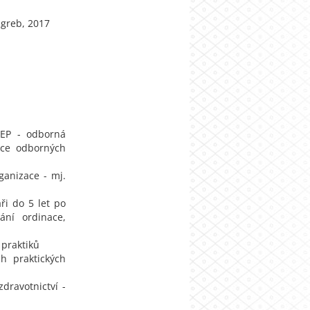
agreb, 2017
JEP - odborná
ace odborných
ganizace - mj.
ři do 5 let po
ání ordinace,
 praktiků
h praktických
dravotnictví -