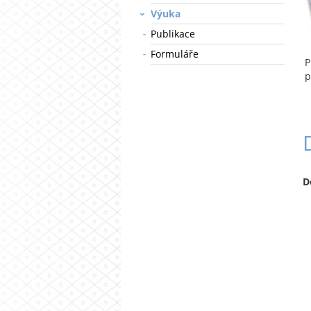
Výuka
Publikace
Formuláře
P
p
D