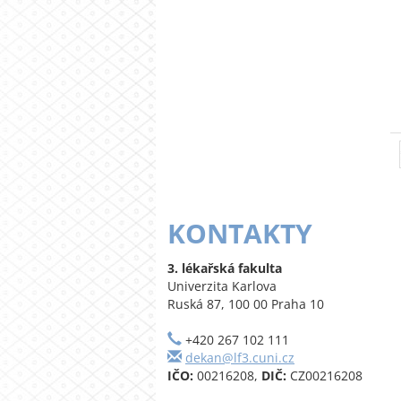
KONTAKTY
3. lékařská fakulta
Univerzita Karlova
Ruská 87, 100 00 Praha 10
+420 267 102 111
dekan@lf3.cuni.cz
IČO:
00216208,
DIČ:
CZ00216208