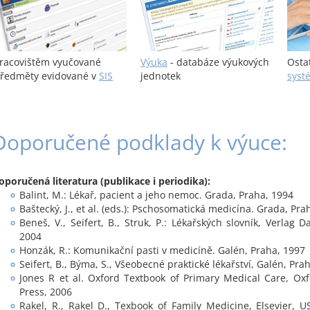
racovištěm vyučované
Výuka
- databáze výukových
Osta
ředměty evidované v
SIS
jednotek
syst
Doporučené podklady k výuce:
oporučená literatura (publikace i periodika):
Balint, M.: Lékař, pacient a jeho nemoc. Grada, Praha, 1994
Baštecký, J., et al. (eds.): Pschosomatická medicína. Grada, Pra
Beneš, V., Seifert, B., Struk, P.: Lékařských slovník, Verlag 
2004
Honzák, R.: Komunikační pasti v medicíně. Galén, Praha, 1997
Seifert, B., Býma, S., Všeobecné praktické lékařství, Galén, Pra
Jones R et al. Oxford Textbook of Primary Medical Care, Oxf
Press, 2006
Rakel, R., Rakel D., Texbook of Family Medicine, Elsevier, U