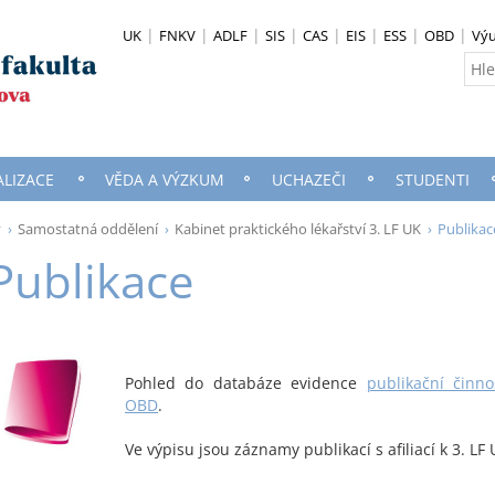
UK
FNKV
ADLF
SIS
CAS
EIS
ESS
OBD
Vý
ALIZACE
VĚDA A VÝZKUM
UCHAZEČI
STUDENTI
y
Samostatná oddělení
Kabinet praktického lékařství 3. LF UK
Publikac
Publikace
Pohled do databáze evidence
publikační činn
OBD
.
Ve výpisu jsou záznamy publikací s afiliací k 3. LF