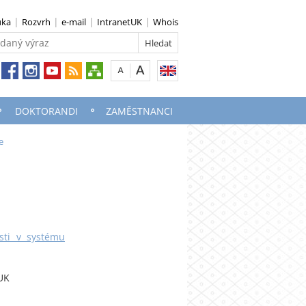
uka
Rozvrh
e-mail
IntranetUK
Whois
DOKTORANDI
ZAMĚSTNANCI
e
osti v systému
 UK