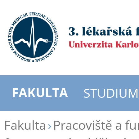
FAKULTA
STUDIUM
Fakulta
Pracoviště a f