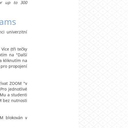
or up to 300
eams
i univerzitní
íce (tři tečky
utím na "Další
a kliknutím na
 pro propojení
žívat ZOOM "v
ro jednotlivé
OMu a studenti
M bez nutnosti
OM blokován v