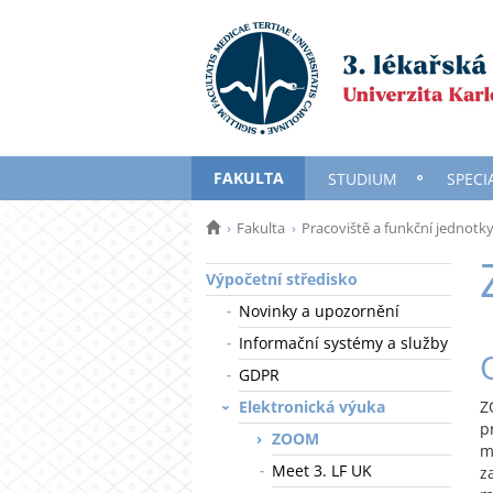
FAKULTA
STUDIUM
SPECI
Fakulta
Pracoviště a funkční jednotk
Výpočetní středisko
Novinky a upozornění
Informační systémy a služby
GDPR
Elektronická výuka
Z
p
ZOOM
m
Meet 3. LF UK
z