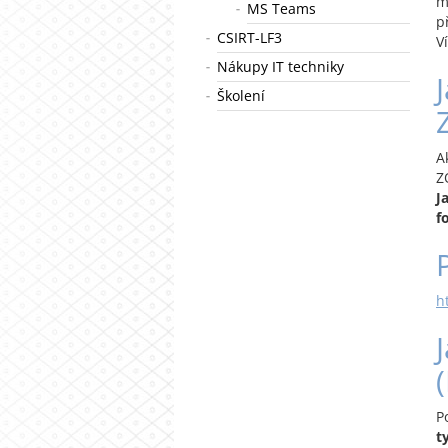
m
MS Teams
p
CSIRT-LF3
V
Nákupy IT techniky
Školení
A
Z
J
f
h
P
t