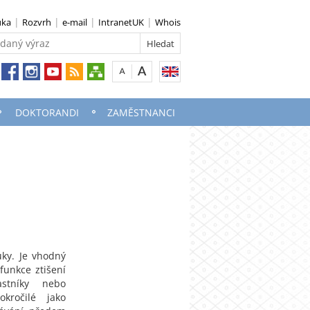
uka
Rozvrh
e-mail
IntranetUK
Whois
DOKTORANDI
ZAMĚSTNANCI
uky. Je vhodný
unkce ztišení
astníky nebo
kročilé jako