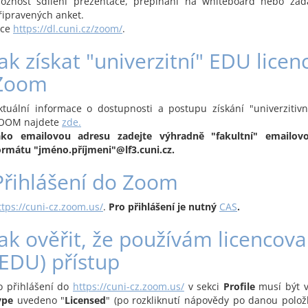
ožnost sdílení prezentace, přepínání na whiteboard nebo za
řipravených anket.
íce
https://dl.cuni.cz/zoom/
.
Jak získat "univerzitní" EDU licen
Zoom
ktuální informace o dostupnosti a postupu získání "univerzitivn
OOM najdete
zde.
ako emailovou adresu zadejte výhradně "fakultní" emailov
ormátu "jméno.příjmeni"@lf3.cuni.cz.
Přihlášení do Zoom
ttps://cuni-cz.zoom.us/
.
Pro přihlášení je nutný
CAS
.
Jak ověřit, že používám licencov
(EDU) přístup
o přihlášení do
https://cuni-cz.zoom.us/
v sekci
Profile
musí být 
ype
uvedeno "
Licensed
" (po rozkliknutí nápovědy po danou polo