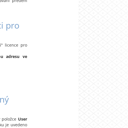
dávání předem
ci pro
í" licence pro
ou adresu ve
aný
v položce
User
žku je uvedeno