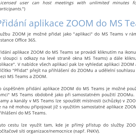
Licensed user can host meetings with unlimited minutes f
articipants.
")
Přidání aplikace ZOOM do MS T
lužbu ZOOM je možné přidat jako "aplikaci" do MS Teams v rámc
nstance Office 365.
řidání aplikace ZOOM do MS Teams se provádí kliknutím na ikonu V
e sloupci s odkazy na levé straně okna MS Teams) a dále klikn
plikace". V nabídce všech aplikací pak lze vyhledat aplikaci ZOOM 
alčítko "Přidat" přejít na přihlášení do ZOOMu a udělelní souhlasu
ezi MS Teams a ZOOM.
o úspěšném přidání aplikace ZOOM do MS Teams je možné pou
ámci" MS Teams obdobně jako při samostatném použití ZOOMu. P
eamy a kanály v MS Teams lze spouštět místnosti (schůzky) v ZO
e na ně mohou připojovat již s využitím samostatné aplikace ZOO
řihlášení do MS Teams.
uto cestu lze využít tam, kde je přímý přístup do služby ZO
očítačové síti organizace/nemocnice (např. FNKV).