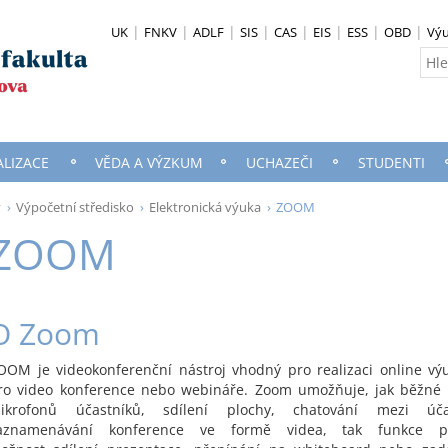
UK
FNKV
ADLF
SIS
CAS
EIS
ESS
OBD
Vý
ALIZACE
VĚDA A VÝZKUM
UCHAZEČI
STUDENTI
y
Výpočetní středisko
Elektronická výuka
ZOOM
ZOOM
O Zoom
OOM je videokonferenční nástroj vhodný pro realizaci online vý
ro video konference nebo webináře. Zoom umožňuje, jak běžné f
ikrofonů účastníků, sdílení plochy, chatování mezi úč
aznamenávání konference ve formě videa, tak funkce po