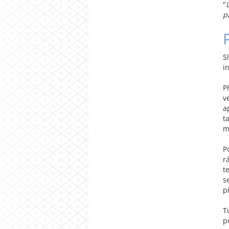
"
p
S
i
P
v
a
t
m
P
r
t
s
p
T
p