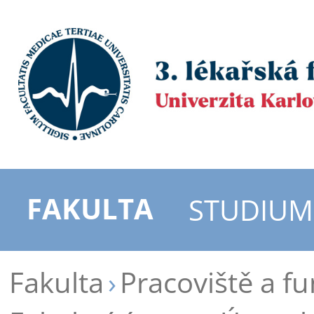
FAKULTA
STUDIUM
Fakulta
Pracoviště a f