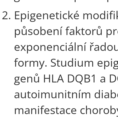
Epigenetické modif
působení faktorů pr
exponenciální řadou
formy. Studium epig
genů HLA DQB1 a DQ
autoimunitním diab
manifestace choroby