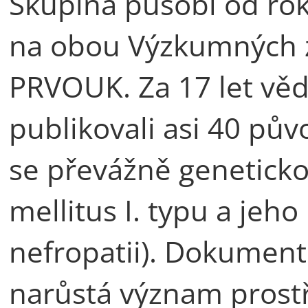
Skupina působí od rok
na obou Výzkumných z
PRVOUK. Za 17 let vě
publikovali asi 40 pův
se převážně geneticko
mellitus I. typu a jeh
nefropatii). Dokument
narůstá význam prostř