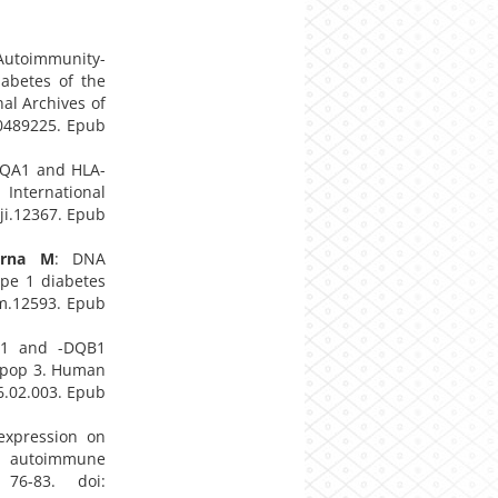
Autoimmunity-
abetes of the
nal Archives of
00489225. Epub
DQA1 and HLA-
International
iji.12367. Epub
erna M
: DNA
pe 1 diabetes
mm.12593. Epub
A1 and -DQB1
c pop 3. Human
6.02.003. Epub
expression on
t autoimmune
 76-83. doi: