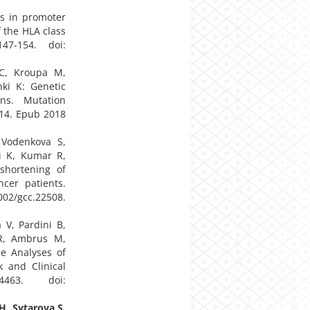
es in promoter
 the HLA class
47-154. doi:
 C, Kroupa M,
ki K: Genetic
ons. Mutation
014. Epub 2018
 Vodenkova S,
i K, Kumar R,
hortening of
cer patients.
02/gcc.22508.
 V, Pardini B,
 R, Ambrus M,
pe Analyses of
k and Clinical
463. doi:
 H
,
Sytarova S
,