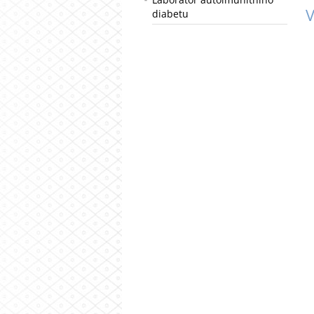
V
diabetu