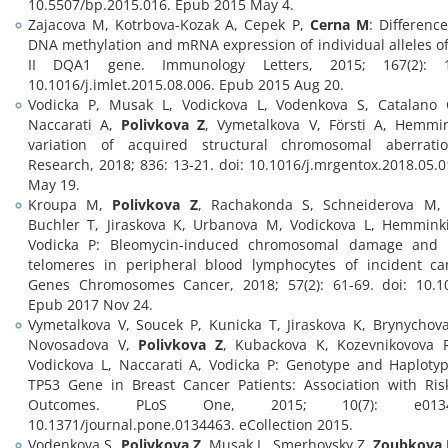
10.5507/bp.2015.016. Epub 2015 May 4.
Zajacova M, Kotrbova-Kozak A, Cepek P,
Cerna M
: Differenc
DNA methylation and mRNA expression of individual alleles of
II DQA1 gene. Immunology Letters, 2015; 167(2): 1
10.1016/j.imlet.2015.08.006. Epub 2015 Aug 20.
Vodicka P, Musak L, Vodickova L, Vodenkova S, Catalano
Naccarati A,
Polivkova Z
, Vymetalkova V, Försti A, Hemmin
variation of acquired structural chromosomal aberrati
Research, 2018; 836: 13-21. doi: 10.1016/j.mrgentox.2018.05.
May 19.
Kroupa M,
Polivkova Z
, Rachakonda S, Schneiderova M,
Buchler T, Jiraskova K, Urbanova M, Vodickova L, Hemmink
Vodicka P: Bleomycin-induced chromosomal damage and s
telomeres in peripheral blood lymphocytes of incident can
Genes Chromosomes Cancer, 2018; 57(2): 61-69. doi: 10.10
Epub 2017 Nov 24.
Vymetalkova V, Soucek P, Kunicka T, Jiraskova K, Brynychova
Novosadova V,
Polivkova Z
, Kubackova K, Kozevnikovova
Vodickova L, Naccarati A, Vodicka P: Genotype and Haploty
TP53 Gene in Breast Cancer Patients: Association with Ris
Outcomes. PLoS One, 2015; 10(7): e0134
10.1371/journal.pone.0134463. eCollection 2015.
Vodenkova S,
Polivkova Z
, Musak L, Smerhovsky Z,
Zoubkova