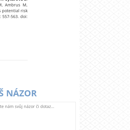
 M, Ambrus M,
potential risk
: 557-563. doi:
Š NÁZOR