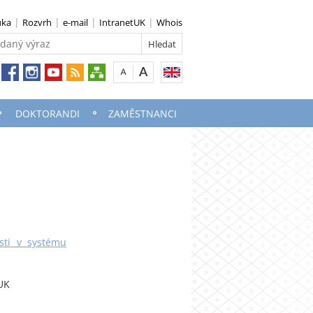
uka
Rozvrh
e-mail
IntranetUK
Whois
DOKTORANDI
ZAMĚSTNANCI
osti v systému
 UK