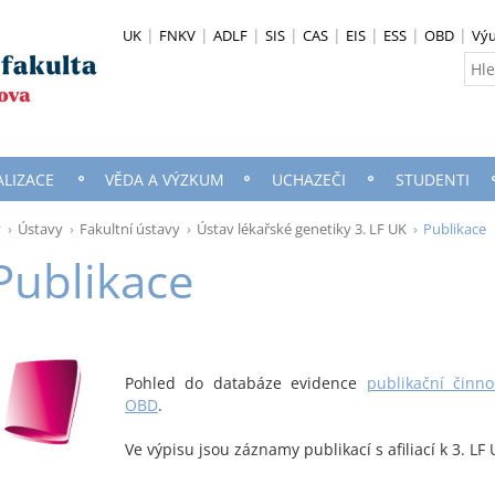
UK
FNKV
ADLF
SIS
CAS
EIS
ESS
OBD
Vý
ALIZACE
VĚDA A VÝZKUM
UCHAZEČI
STUDENTI
y
Ústavy
Fakultní ústavy
Ústav lékařské genetiky 3. LF UK
Publikace
Publikace
Pohled do databáze evidence
publikační činn
OBD
.
Ve výpisu jsou záznamy publikací s afiliací k 3. LF