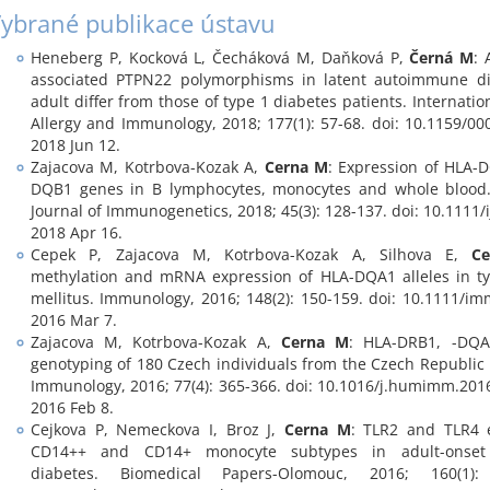
ybrané publikace ústavu
Heneberg P, Kocková L, Čecháková M, Daňková P,
Černá M
: 
associated PTPN22 polymorphisms in latent autoimmune di
adult differ from those of type 1 diabetes patients. Internatio
Allergy and Immunology, 2018; 177(1): 57-68. doi: 10.1159/0
2018 Jun 12.
Zajacova M, Kotrbova-Kozak A,
Cerna M
: Expression of HLA-
DQB1 genes in B lymphocytes, monocytes and whole blood. 
Journal of Immunogenetics, 2018; 45(3): 128-137. doi: 10.1111/
2018 Apr 16.
Cepek P, Zajacova M, Kotrbova-Kozak A, Silhova E,
C
methylation and mRNA expression of HLA-DQA1 alleles in ty
mellitus. Immunology, 2016; 148(2): 150-159. doi: 10.1111/i
2016 Mar 7.
Zajacova M, Kotrbova-Kozak A,
Cerna M
: HLA-DRB1, -DQ
genotyping of 180 Czech individuals from the Czech Republi
Immunology, 2016; 77(4): 365-366. doi: 10.1016/j.humimm.201
2016 Feb 8.
Cejkova P, Nemeckova I, Broz J,
Cerna M
: TLR2 and TLR4 
CD14++ and CD14+ monocyte subtypes in adult-onse
diabetes. Biomedical Papers-Olomouc, 2016; 160(1):