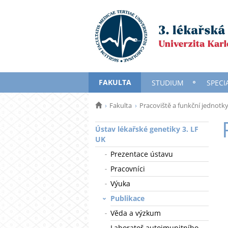
FAKULTA
STUDIUM
SPECI
Fakulta
Pracoviště a funkční jednotk
Ústav lékařské genetiky 3. LF
UK
Prezentace ústavu
Pracovníci
Výuka
Publikace
Věda a výzkum
Laboratoř autoimunitního