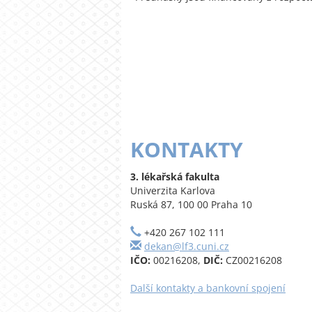
KONTAKTY
3. lékařská fakulta
Univerzita Karlova
Ruská 87, 100 00 Praha 10
+420 267 102 111
dekan@lf3.cuni.cz
IČO:
00216208,
DIČ:
CZ00216208
Další kontakty a bankovní spojení