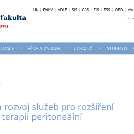
UK
FNKV
ADLF
SIS
CAS
EIS
ESS
OBD
Vý
ALIZACE
VĚDA A VÝZKUM
UCHAZEČI
STUDENTI
í
a rozvoj služeb pro rozšíření
terapii peritoneální