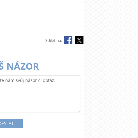
Sdílet na:
Š NÁZOR