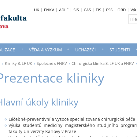
UK
FNKV
ADLF
SIS
CAS
EIS
ESS
OBD
Vý
ALIZACE
VĚDA A VÝZKUM
UCHAZEČI
STUDENTI
y
Kliniky 3. LF UK
Společné s FNKV
Chirurgická klinika 3. LF UK a FNKV
Prezentace kliniky
Hlavní úkoly kliniky
Léčebně-preventivní a vysoce specializovaná chirurgická péče
Výuka studentů medicíny magisterského studijního program
fakulty Univerzity Karlovy v Praze