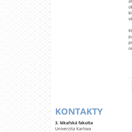
a
o
k
v
K
p
p
o
KONTAKTY
3. lékařská fakulta
Univerzita Karlova