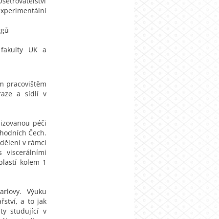
šetřovatelství
xperimentální
rgů
 fakulty UK a
ým pracovištěm
raze a sídlí v
lizovanou péči
chodních Čech.
dělení v rámci
 viscerálními
lastí kolem 1
arlovy. Výuku
ství, a to jak
ty studující v