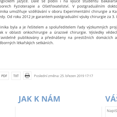
nglickém jazyce. Dále se podílí i na výuce studentů bakalářs
borech Fyzioterapie a Ošetřovatelství. V postgraduálním dokt
linika umožňuje vzdělávání v oboru Experimentální chirurgie a Ka
ědy. Od roku 2012 je garantem postgraduální výuky chirurgie za 3. 
linika byla a je řešitelem a spoluředitelem řady výzkumných pro
ak v oblasti onkochirurgie a úrazové chirurgie. Výsledky věde
ravidelně publikovány a přednášeny na prestižních domácích a
dborných lékařských setkáních.
Poslední změna: 25. březen 2019 17:17
PDF
TXT
JAK K NÁM
VÁ