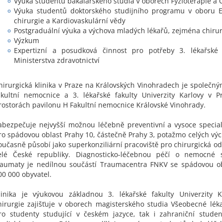
Výuka studentů bakalářského studia v oborech Fyzioterapie a O
Výuka studentů doktorského studijního programu v oboru E
chirurgie a Kardiovaskulární vědy
Postgraduální výuka a výchova mladých lékařů, zejména chiru
Výzkum
Expertizní a posudková činnost pro potřeby 3. lékařské
Ministerstva zdravotnictví
hirurgická klinika v Praze na Královských Vinohradech je společn
akultní nemocnice a 3. lékařské fakulty Univerzity Karlovy v P
rostorách pavilonu H Fakultní nemocnice Královské Vinohrady.
abezpečuje nejvyšší možnou léčebně preventivní a vysoce specia
ro spádovou oblast Prahy 10, částečně Prahy 3, potažmo celých vý
oučasně působí jako superkonziliární pracoviště pro chirurgická od
elé České republiky. Diagnosticko-léčebnou péčí o nemocné s
raumaty je nedílnou součástí Traumacentra FNKV se spádovou ob
00 000 obyvatel.
linika je výukovou základnou 3. lékařské fakulty Univerzity K
hirurgie zajišťuje v oborech magisterského studia Všeobecné lékař
ro studenty studující v českém jazyce, tak i zahraniční studen