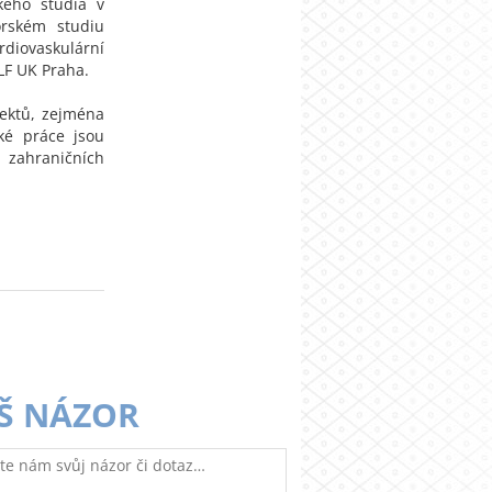
kého studia v
orském studiu
rdiovaskulární
LF UK Praha.
jektů, zejména
cké práce jsou
 zahraničních
Š NÁZOR