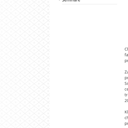
C
f
p
Z
p
S
c
t
2
K
c
p