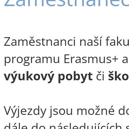
Zaměstnanci naší fak
programu Erasmus+ ab
výukový pobyt
či
ško
Výjezdy jsou možné d
dále do následujících 