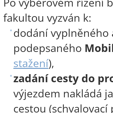
Po výběrovém řízení 
fakultou vyzván k:
dodání vyplněného
podepsaného
Mobi
stažení
),
zadání cesty do p
výjezdem nakládá j
cestou (schvalovací 