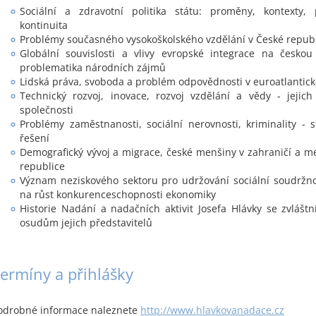
Sociální a zdravotní politika státu: proměny, kontexty, 
kontinuita
Problémy současného vysokoškolského vzdělání v České repub
Globální souvislosti a vlivy evropské integrace na česko
problematika národních zájmů
Lidská práva, svoboda a problém odpovědnosti v euroatlantické 
Technický rozvoj, inovace, rozvoj vzdělání a vědy - jejich
společnosti
Problémy zaměstnanosti, sociální nerovnosti, kriminality - st
řešení
Demografický vývoj a migrace, české menšiny v zahraničí a m
republice
Význam neziskového sektoru pro udržování sociální soudržnos
na růst konkurenceschopnosti ekonomiky
Historie Nadání a nadačních aktivit Josefa Hlávky se zvlášt
osudům jejich představitelů
ermíny a přihlášky
odrobné informace naleznete
http://www.hlavkovanadace.cz