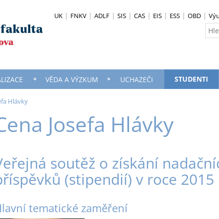
UK
FNKV
ADLF
SIS
CAS
EIS
ESS
OBD
Vý
STUDENTI
ALIZACE
VĚDA A VÝZKUM
UCHAZEČI
efa Hlávky
Cena Josefa Hlávky
Veřejná soutěž o získání nadační
příspěvků (stipendií) v roce 2015
lavní tematické zaměření