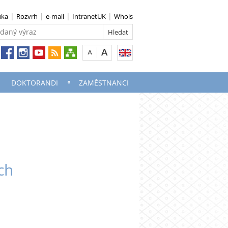
uka
Rozvrh
e-mail
IntranetUK
Whois
DOKTORANDI
ZAMĚSTNANCI
ch