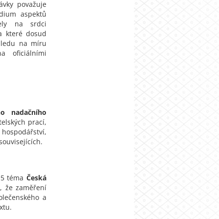
ávky považuje
udium aspektů
ely na srdci
 a které dosud
hledu na míru
a oficiálními
ího nadačního
elských prací,
 hospodářství,
ouvisejících.
015 téma
Česká
ím, že zaměření
polečenského a
xtu.