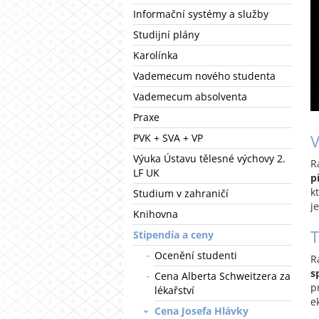
Informační systémy a služby
Studijní plány
Karolínka
Vademecum nového studenta
Vademecum absolventa
Praxe
V
PVK + SVA + VP
Výuka Ústavu tělesné výchovy 2.
R
LF UK
p
k
Studium v zahraničí
j
Knihovna
T
Stipendia a ceny
Ocenění studenti
R
s
Cena Alberta Schweitzera za
p
lékařství
e
Cena Josefa Hlávky