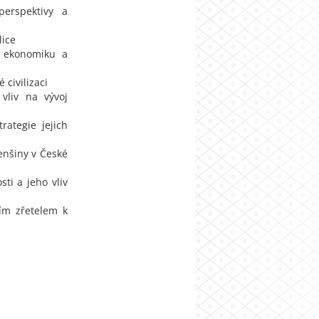
perspektivy a
lice
u ekonomiku a
civilizaci
 vliv na vývoj
rategie jejich
enšiny v České
ti a jeho vliv
ním zřetelem k