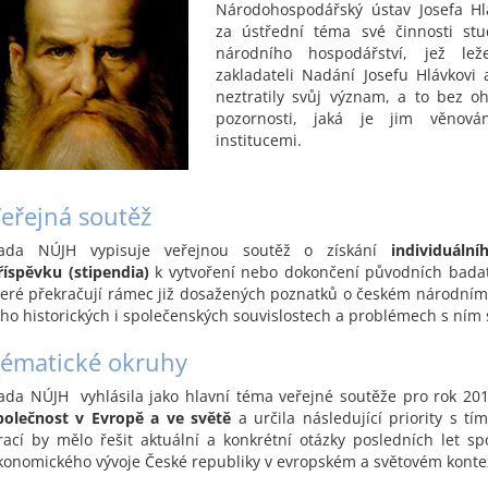
Národohospodářský ústav Josefa Hl
za ústřední téma své činnosti st
národního hospodářství, jež lež
zakladateli Nadání Josefu Hlávkovi
neztratily svůj význam, a to bez o
pozornosti, jaká je jim věnován
institucemi.
eřejná soutěž
ada NÚJH vypisuje veřejnou soutěž o získání
individuáln
říspěvku (stipendia)
k vytvoření nebo dokončení původních badat
teré překračují rámec již dosažených poznatků o českém národním
eho historických i společenských souvislostech a problémech s ním s
ématické okruhy
ada NÚJH vyhlásila jako hlavní téma veřejné soutěže pro rok 2
polečnost v Evropě a ve světě
a určila následující priority s t
rací by mělo řešit aktuální a konkrétní otázky posledních let s
konomického vývoje České republiky v evropském a světovém konte