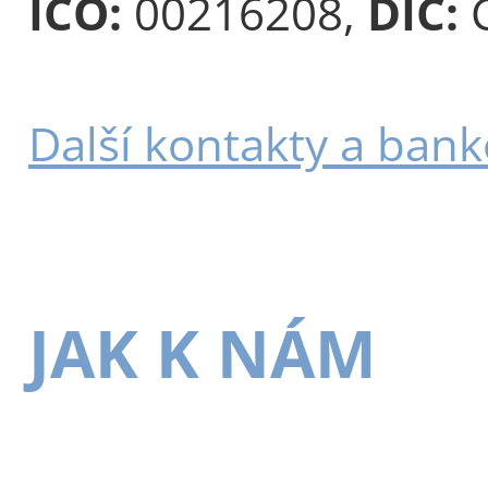
IČO:
00216208,
DIČ:
C
Další kontakty a bank
JAK K NÁM