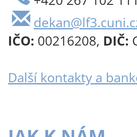
dekan@lf3.cuni.c
IČO:
00216208,
DIČ:
C
Další kontakty a bank
JAK K NÁM