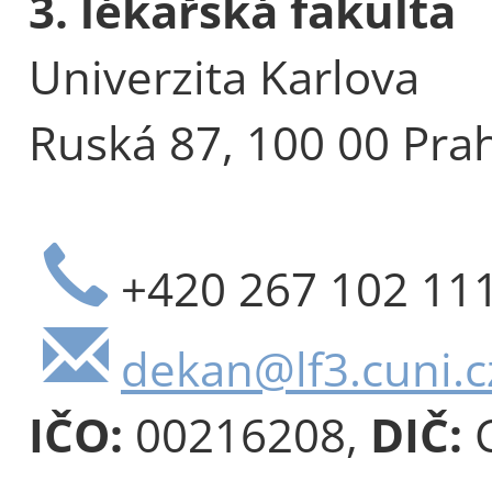
3. lékařská fakulta
Univerzita Karlova
Ruská 87, 100 00 Pra
+420 267 102 11
dekan@lf3.cuni.c
IČO:
00216208,
DIČ:
C