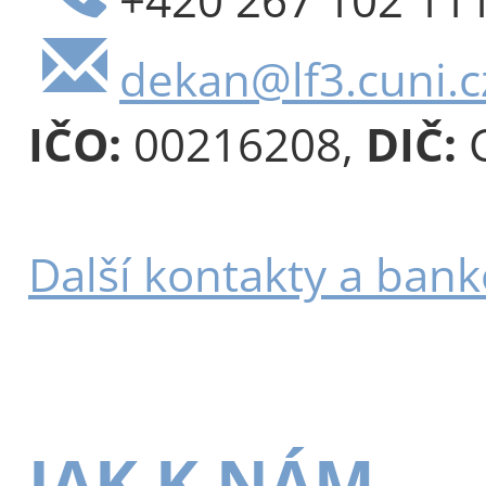
dekan@lf3.cuni.c
IČO:
00216208,
DIČ:
C
Další kontakty a bank
JAK K NÁM