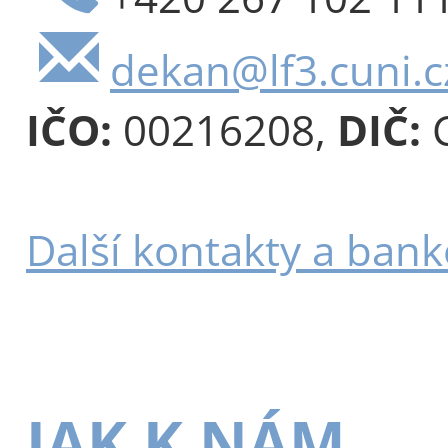
dekan@lf3.cuni.c
IČO:
00216208,
DIČ:
C
Další kontakty a bank
JAK K NÁM