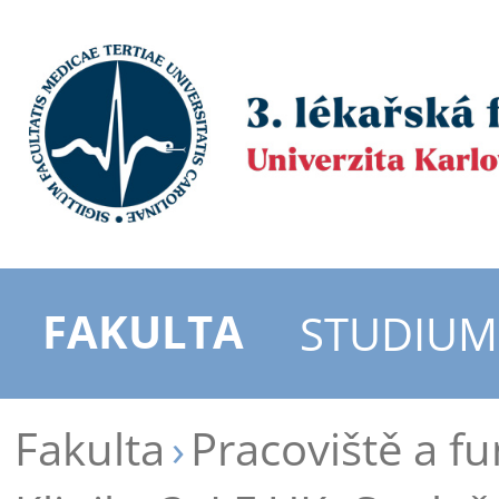
FAKULTA
STUDIUM
Fakulta
Pracoviště a f