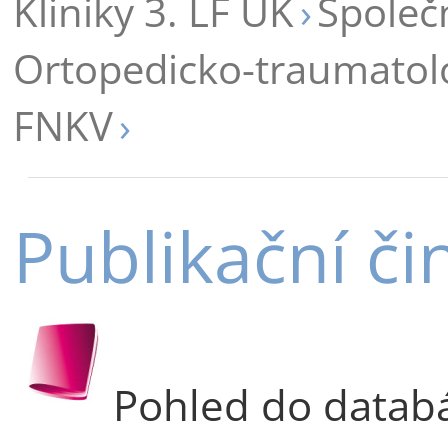
Kliniky 3. LF UK
Společ
Ortopedicko-traumatolog
FNKV
Publikační či
Pohled do datab