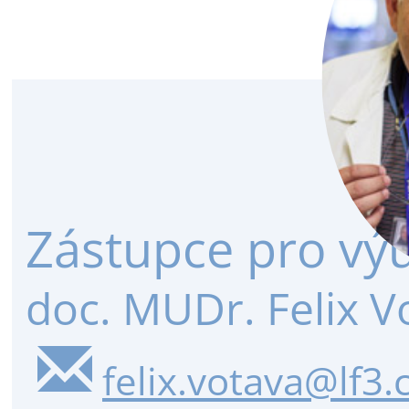
Zástupce pro výu
doc. MUDr. Felix V
felix.votava@lf3.