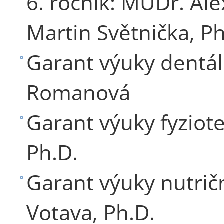
6. ročník: MUDr. Al
Martin Světnička, Ph
Garant výuky dentál
Romanová
Garant výuky fyziote
Ph.D.
Garant výuky nutričn
Votava, Ph.D.