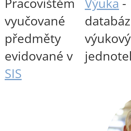
Pracovištěm
Výuka
-
vyučované
databáz
předměty
výukový
evidované v
jednote
SIS