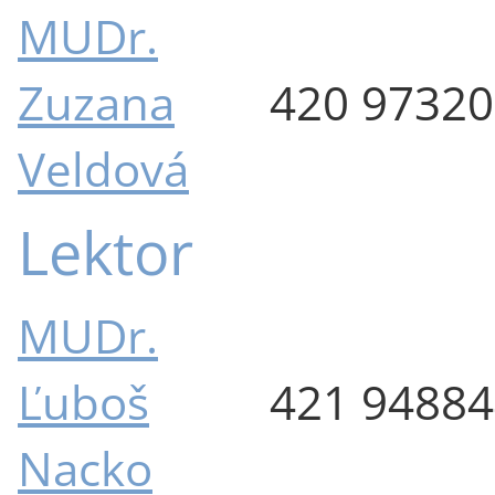
MUDr.
Zuzana
420 9732
Veldová
Lektor
MUDr.
Ľuboš
421 9488
Nacko