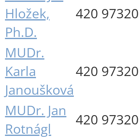
Hložek,
420 9732
Ph.D.
MUDr.
Karla
420 9732
Janoušková
MUDr. Jan
420 9732
Rotnágl