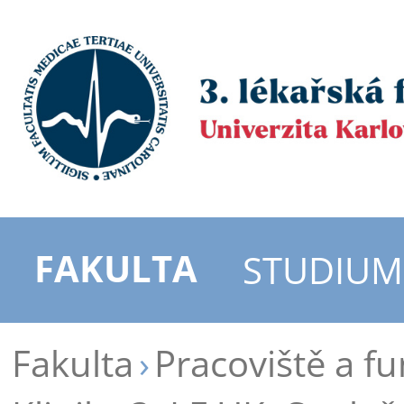
FAKULTA
STUDIUM
Fakulta
Pracoviště a f