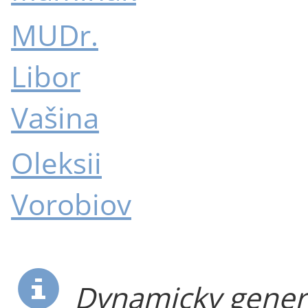
MUDr.
Libor
Vašina
Oleksii
Vorobiov
Dynamicky genero