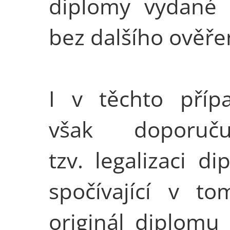
diplomy vydané
bez dalšího ověře
I v těchto příp
však doporuču
tzv. legalizaci d
spočívající v to
originál diplomu