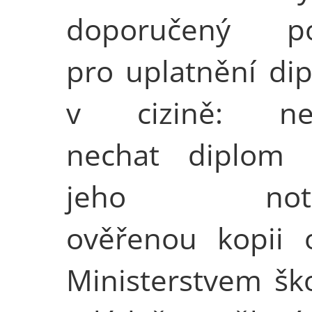
doporučený po
pro uplatnění di
v cizině: nej
nechat diplom
jeho notář
ověřenou kopii o
Ministerstvem ško