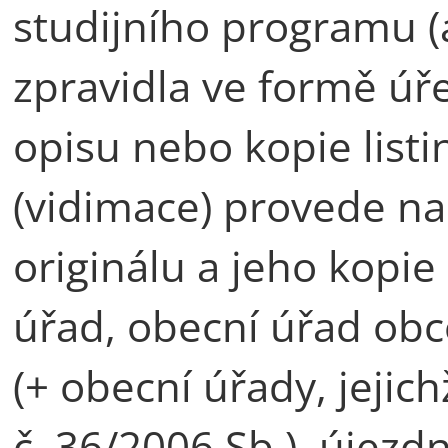
studijního programu (
zpravidla ve formě ú
opisu nebo kopie listi
(vidimace) provede n
originálu a jeho kopie 
úřad, obecní úřad obc
(+ obecní úřady, jejic
č. 36/2006 Sb.), újezd