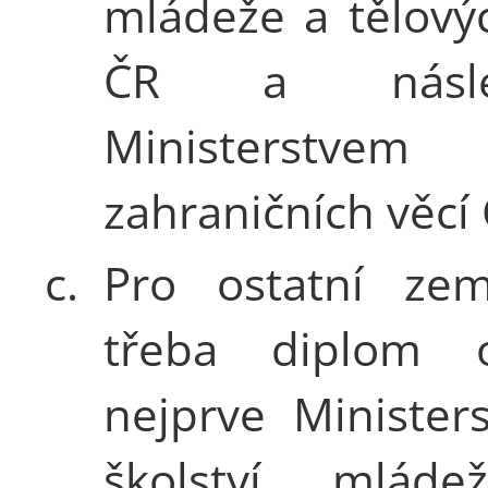
mládeže a tělový
ČR a násle
Ministerstvem
zahraničních věcí 
c.
Pro ostatní ze
třeba diplom o
nejprve Minister
školství, mlád