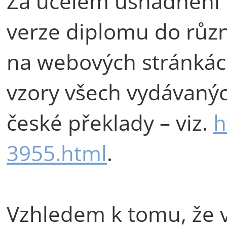
Za účelem usnadnění 
verze diplomu do různ
na webových stránkách
vzory všech vydávaných
české překlady – viz.
h
3955.html
.
Vzhledem k tomu, že v