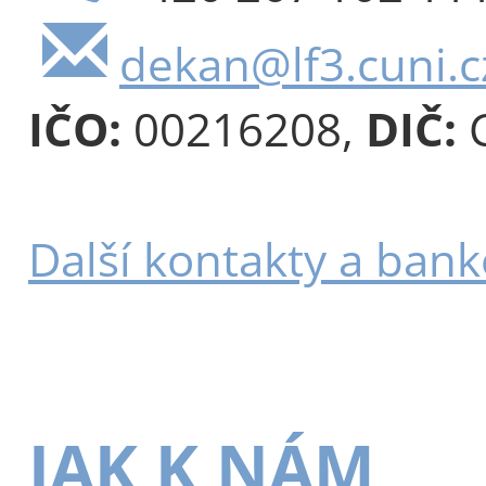
dekan@lf3.cuni.c
IČO:
00216208,
DIČ:
C
Další kontakty a bank
JAK K NÁM