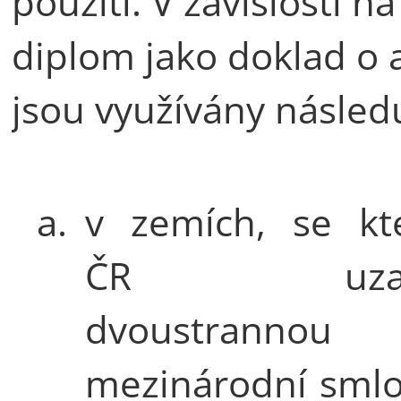
použití. V závislosti 
diplom jako doklad o 
jsou využívány následu
a.
v zemích, se kt
ČR uzavř
dvoustrannou
mezinárodní sml