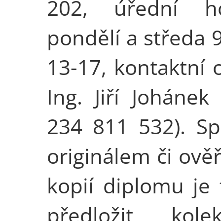
202, úřední h
pondělí a středa 
13-17, kontaktní 
Ing. Jiří Johánek 
234 811 532). Sp
originálem či ově
kopií diplomu je 
předložit kol