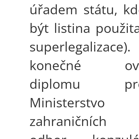
úřadem státu, k
být listina použita
superlegalizace).
konečné ově
diplomu pro
Ministerstvo
zahraničních 