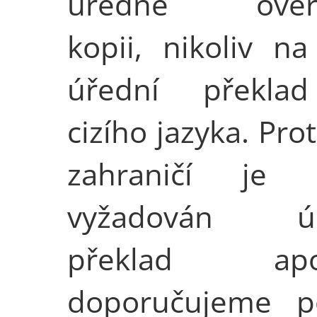
úředně ověř
kopii, nikoliv na
úřední překla
cizího jazyka. Pro
zahraničí je 
vyžadován úř
překlad apost
doporučujeme po