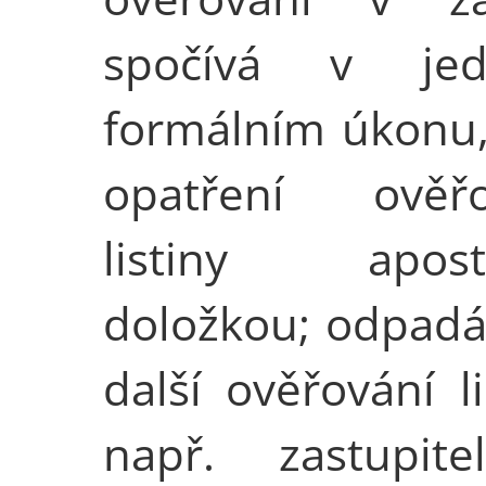
spočívá v jed
formálním úkonu, 
opatření ověř
listiny aposti
doložkou; odpadá
další ověřování li
např. zastupite