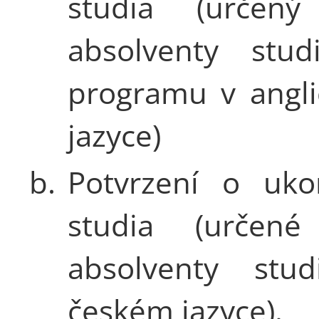
studia (určen
absolventy studi
programu v angl
jazyce)
b.
Potvrzení o uko
studia (určen
absolventy stu
českém jazyce).