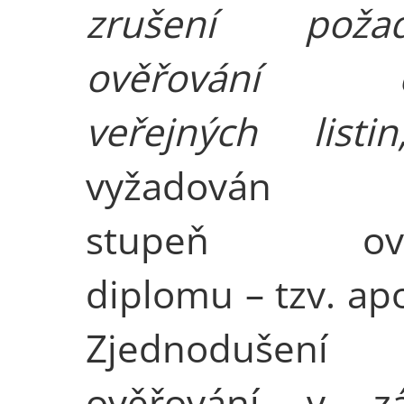
zrušení požad
ověřování ci
veřejných listin
vyžadován v
stupeň ově
diplomu – tzv. apo
Zjednodušení
ověřování v z