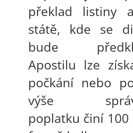
překlad listiny 
státě, kde se d
bude předklá
Apostilu lze získ
počkání nebo po
výše správ
poplatku činí 100