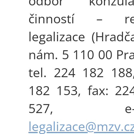
odbor konzulá
činností – re
legalizace (Hradč
nám. 5 110 00 Pra
tel. 224 182 188
182 153, fax: 22
527, e-ma
legalizace@mzv.c