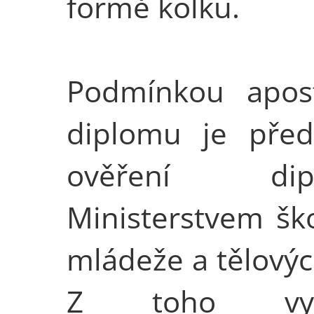
formě kolku.
Podmínkou apost
diplomu je před
ověření dip
Ministerstvem ško
mládeže a tělovýc
Z toho vyp