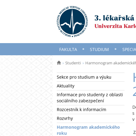
FAKULTA
STUDIUM
SPECIA
Studenti
Harmonogram akademickéh
Sekce pro studium a výuku
Aktuality
Informace pro studenty z oblasti
sociálního zabezpečení
D
Rozcestník k informacím
s
Rozvrhy
v
Harmonogram akademického
Z
roku