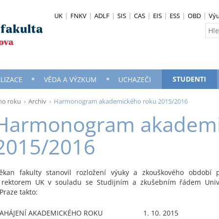
UK
FNKV
ADLF
SIS
CAS
EIS
ESS
OBD
Vý
STUDENTI
LIZACE
VĚDA A VÝZKUM
UCHAZEČI
o roku
Archiv
Harmonogram akademického roku 2015/2016
Harmonogram akademi
2015/2016
ěkan fakulty stanovil rozložení výuky a zkouškového období 
 rektorem UK v souladu se Studijním a zkušebním řádem Unive
 Praze takto:
AHÁJENÍ AKADEMICKÉHO ROKU
1. 10. 2015