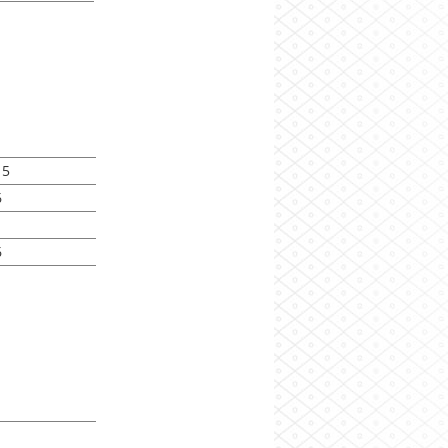
15
6
6