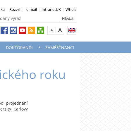
uka
Rozvrh
e-mail
IntranetUK
Whois
DOKTORANDI
ZAMĚSTNANCI
ckého roku
po projednání
rzity Karlovy