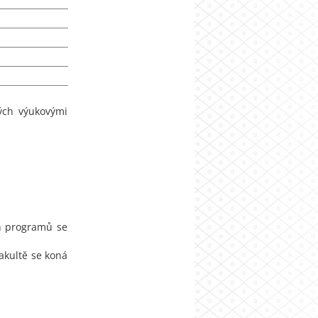
ých výukovými
h programů se
akultě se koná