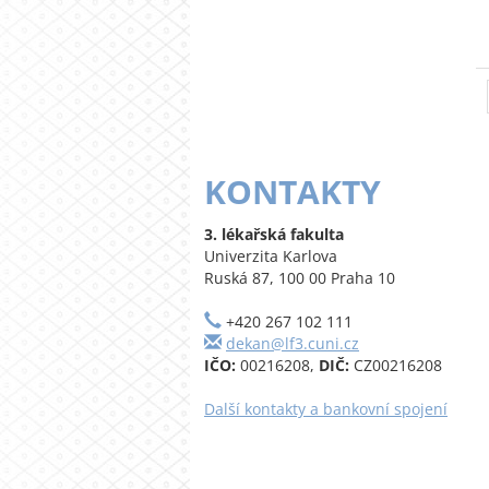
KONTAKTY
3. lékařská fakulta
Univerzita Karlova
Ruská 87, 100 00 Praha 10
+420 267 102 111
dekan@lf3.cuni.cz
IČO:
00216208,
DIČ:
CZ00216208
Další kontakty a bankovní spojení