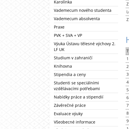
Karolínka
Z
Vademecum nového studenta
L
Vademecum absolventa
Z
Praxe
PVK + SVA + VP
Výuka Ústavu tělesné výchovy 2.
LF UK
T
Studium v zahraničí
1
Knihovna
2
3
Stipendia a ceny
4
Studenti se speciálními
vzdělávacími potřebami
5
Nabídky práce a stipendií
6
Závěrečné práce
7
8
Evaluace výuky
9
Všeobecné informace
1