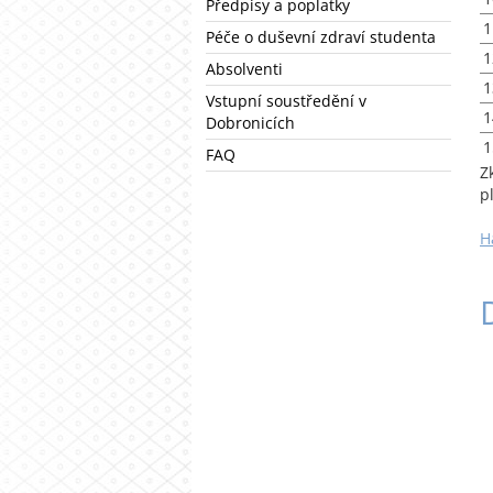
Předpisy a poplatky
1
Péče o duševní zdraví studenta
1
Absolventi
1
Vstupní soustředění v
1
Dobronicích
1
FAQ
Z
p
H