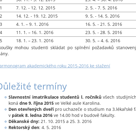
1
7. 12. ‐ 12. 12. 2015
2. 5. - 7. 5. 2016
2
14. 12. - 19. 12. 2015
9. 5. - 14. 5. 2016
3
4. 1. – 9. 1. 2016
16. 5. - 21. 5. 2016
4
11. 1. – 16. 1. 2016
23. 5. - 28. 5. 2016
5
18. 1. – 23. 1. 2016
30. 5. – 4. 6. 2016
koušky mohou studenti skládat po splnění požadavků stanoven
lány.
armonogram akademického roku 2015-2016 ke stažení
Důležité termíny
Slavnostní imatrikulace studentů l. ročníků
všech studijníc
koná
dne 9. října 2015
ve Velké aule Karolina.
Den otevřených dveří
pro uchazeče o studium na 3.lékařské f
v
pátek 8. ledna 2016
ve 14.00 hod v budově fakulty.
Děkanské dny:
21. 10. 2015 a 25. 3. 2016
Rektorský den
: 4. 5. 2016