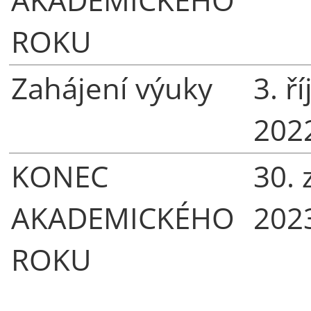
ROKU
Zahájení výuky
3. ř
202
KONEC
30. 
AKADEMICKÉHO
202
ROKU