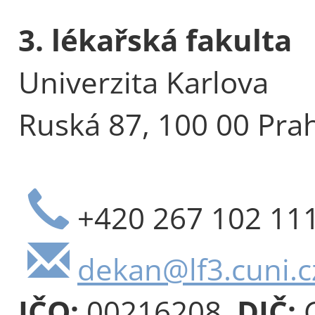
3. lékařská fakulta
Univerzita Karlova
Ruská 87, 100 00 Pra
+420 267 102 11
dekan@lf3.cuni.c
IČO:
00216208,
DIČ:
C