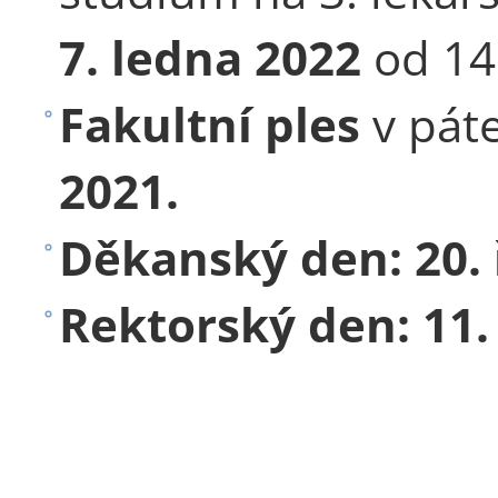
7. ledna 2022
od 14
Fakultní ples
v pát
202
Děkanský den: 20
Rektorský den: 1