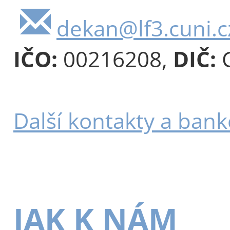
dekan@lf3.cuni.c
IČO:
00216208,
DIČ:
C
Další kontakty a bank
JAK K NÁM