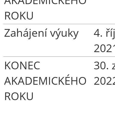
ROKU
Zahájení výuky
4. ř
202
KONEC
30. 
AKADEMICKÉHO
202
ROKU